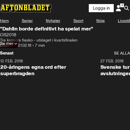
Logga in
Hem
Serier
Nyheter
Sport
Nöje
Livsstil
”Dahlin borde definitivt ha spelat mer”
OS2018
Tre kronors fiasko - utslaget i kvartsfinalen
Se mer
OS2018
•
21.02.18
•
7 min
Senast
SE ALLA
12 FEB. 2018
2:00
27 FEB. 2018
20-åringens egna ord efter
Svenske turi
superbragden
avslutninge