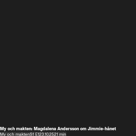
My och makten: Magdalena Andersson om Jimmie-hånet
My och makten
S1 E1
23.10.25
21 min