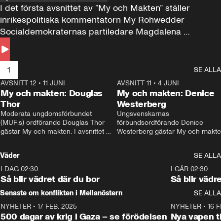
I det första avsnittet av ”My och Makten” ställer 
inrikespolitiska kommentatorn My Rohwedder 
Socialdemokraternas partiledare Magdalena 
Andersson till svars.
1
SE ALLA
AVSNITT 12
•
11 JUNI
26:27
AVSNITT 11
•
4 JUNI
2
My och makten: Douglas
My och makten: Denice
Thor
Westerberg
Moderata ungdomsförbundet 
Ungsvenskarnas 
(MUF:s) ordförande Douglas Thor 
förbundsordförande Denice 
gästar My och makten. I avsnittet 
Westerberg gästar My och makten.
diskuteras tonårsutvisningarna och 
avsnittet diskuteras migrationsfrå
hur Moderaterna ska locka väljare till 
och hur SD ska locka kvinnliga 
Väder
SE ALLA
valet i höst. 
väljare. 
I DAG 02:30
1:06
I GÅR 02:30
Så blir vädret där du bor
Så blir vädr
Senaste om konflikten i Mellanöstern
SE ALLA
NYHETER
•
17 FEB. 2025
0:45
NYHETER
•
16 F
500 dagar av krig i Gaza – se förödelsen
Nya vapen ti