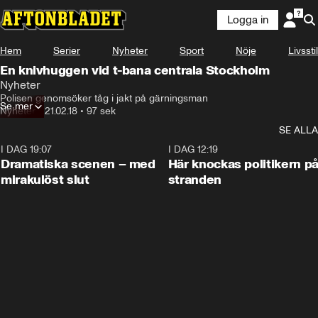
Logga in
Hem
Serier
Nyheter
Sport
Nöje
Livsstil
En knivhuggen vid t-bana centrala Stockholm
Nyheter
Polisen genomsöker tåg i jakt på gärningsman
Se mer
Nyheter
•
21.02.18
•
97 sek
SE ALLA
I DAG 19:07
0:42
I DAG 12:19
Dramatiska scenen – med
Här knockas politikern p
mirakulöst slut
stranden