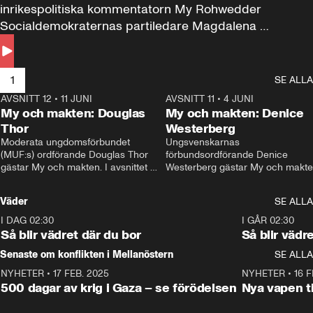
inrikespolitiska kommentatorn My Rohwedder 
Socialdemokraternas partiledare Magdalena 
Andersson till svars.
1
SE ALLA
AVSNITT 12
•
11 JUNI
26:27
AVSNITT 11
•
4 JUNI
2
My och makten: Douglas
My och makten: Denice
Thor
Westerberg
Moderata ungdomsförbundet 
Ungsvenskarnas 
(MUF:s) ordförande Douglas Thor 
förbundsordförande Denice 
gästar My och makten. I avsnittet 
Westerberg gästar My och makten.
diskuteras tonårsutvisningarna och 
avsnittet diskuteras migrationsfrå
hur Moderaterna ska locka väljare till 
och hur SD ska locka kvinnliga 
Väder
SE ALLA
valet i höst. 
väljare. 
I DAG 02:30
1:06
I GÅR 02:30
Så blir vädret där du bor
Så blir vädr
Senaste om konflikten i Mellanöstern
SE ALLA
NYHETER
•
17 FEB. 2025
0:45
NYHETER
•
16 F
500 dagar av krig i Gaza – se förödelsen
Nya vapen ti