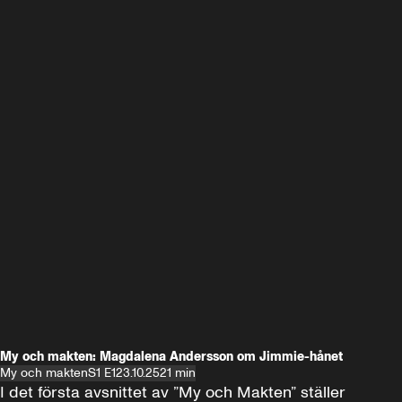
My och makten: Magdalena Andersson om Jimmie-hånet
My och makten
S1 E1
23.10.25
21 min
I det första avsnittet av ”My och Makten” ställer 