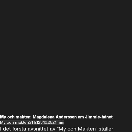
My och makten: Magdalena Andersson om Jimmie-hånet
My och makten
S1 E1
23.10.25
21 min
I det första avsnittet av ”My och Makten” ställer 