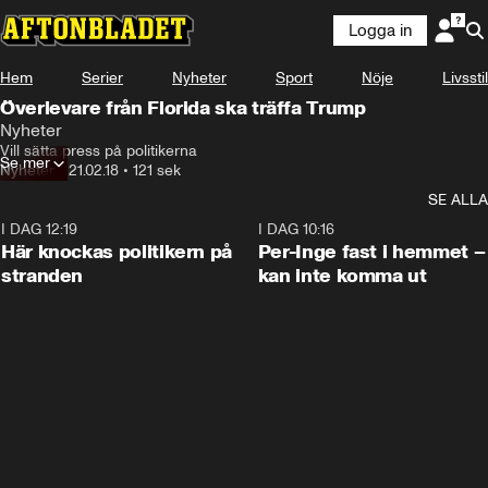
Logga in
Hem
Serier
Nyheter
Sport
Nöje
Livsstil
Överlevare från Florida ska träffa Trump
Nyheter
Vill sätta press på politikerna
Se mer
Nyheter
•
21.02.18
•
121 sek
SE ALLA
I DAG 12:19
0:45
I DAG 10:16
Här knockas politikern på
Per-Inge fast i hemmet –
stranden
kan inte komma ut