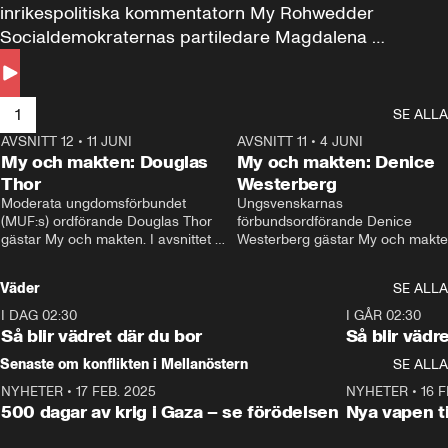
inrikespolitiska kommentatorn My Rohwedder 
Socialdemokraternas partiledare Magdalena 
Andersson till svars.
1
SE ALLA
AVSNITT 12
•
11 JUNI
26:27
AVSNITT 11
•
4 JUNI
2
My och makten: Douglas
My och makten: Denice
Thor
Westerberg
Moderata ungdomsförbundet 
Ungsvenskarnas 
(MUF:s) ordförande Douglas Thor 
förbundsordförande Denice 
gästar My och makten. I avsnittet 
Westerberg gästar My och makten.
diskuteras tonårsutvisningarna och 
avsnittet diskuteras migrationsfrå
hur Moderaterna ska locka väljare till 
och hur SD ska locka kvinnliga 
Väder
SE ALLA
valet i höst. 
väljare. 
I DAG 02:30
1:06
I GÅR 02:30
Så blir vädret där du bor
Så blir vädr
Senaste om konflikten i Mellanöstern
SE ALLA
NYHETER
•
17 FEB. 2025
0:45
NYHETER
•
16 F
500 dagar av krig i Gaza – se förödelsen
Nya vapen ti