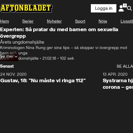
Logga in
Hem
Serier
Nyheter
Sport
Nöje
Livsstil
Experten: Så pratar du med barnen om sexuella
övergrepp
Årets ungdomshjälte
Kriminologen Nina Rung ger sina tips – så stoppar vi övergrepp mot 
barn och unga
Se mer
Årets ungdomshjälte
•
21.02.18
•
102 sek
Senast
SE ALLA
24 NOV. 2020
1:31
13 APR. 2020
Gustav, 18: "Nu måste vi ringa 112"
Systrarna hj
corona – ge