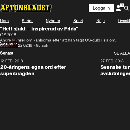
Logga in
Hem
Serier
Nyheter
Sport
Nöje
Livsstil
"Helt sjukt – inspirerad av Frida"
OS2018
André Myhrer om känlsorna efter att han tagit OS-guld i slalom.
Se mer
OS2018
•
22.02.18
•
95 sek
Senast
SE ALLA
12 FEB. 2018
2:00
27 FEB. 2018
20-åringens egna ord efter
Svenske turi
superbragden
avslutninge