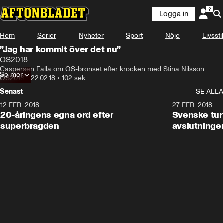
Logga in
Hem
Serier
Nyheter
Sport
Nöje
Livsstil
”Jag har kommit över det nu”
OS2018
Caspersen Falla om OS-bronset efter krocken med Stina Nilsson
Se mer
OS2018
•
22.02.18
•
102 sek
Senast
SE ALLA
12 FEB. 2018
2:00
27 FEB. 2018
20-åringens egna ord efter
Svenske turi
superbragden
avslutninge