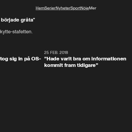
Hem
Serier
Nyheter
Sport
Nöje
Mer
Livsstil
 började gråta"
ytte-stafetten.
0:34
25 FEB. 2018
2:1
tog sig in på OS-
”Hade varit bra om informationen
kommit fram tidigare”