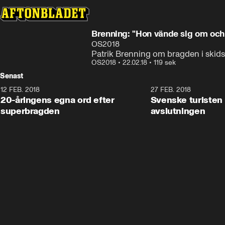
Brenning: "Hon vände sig om och
OS2018
Patrik Brenning om bragden i skidsk
OS2018
•
22.02.18
•
119 sek
Senast
12 FEB. 2018
2:00
27 FEB. 2018
20-åringens egna ord efter
Svenske turisten 
superbragden
avslutningen