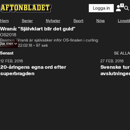
Logga in
Hem
Serier
Nyheter
Sport
Nöje
Livsstil
Wranå: "Självklart blir det guld"
OS2018
Rasmus Wranå är självsäker inför OS-finalen i curling
Se mer
OS2018
•
22.02.18
•
97 sek
Senast
SE ALLA
12 FEB. 2018
2:00
27 FEB. 2018
20-åringens egna ord efter
Svenske turi
superbragden
avslutninge