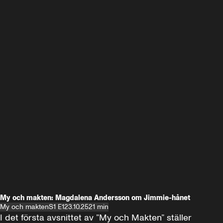
My och makten: Magdalena Andersson om Jimmie-hånet
My och makten
S1 E1
23.10.25
21 min
I det första avsnittet av ”My och Makten” ställer 