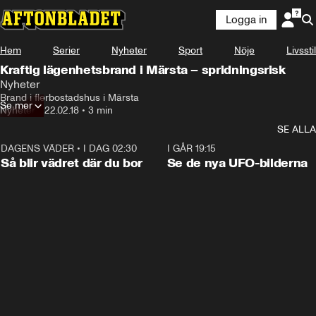
Logga in
Hem
Serier
Nyheter
Sport
Nöje
Livsstil
Kraftig lägenhetsbrand i Märsta – spridningsrisk
Nyheter
Brand i flerbostadshus i Märsta
Se mer
Nyheter
•
22.02.18
•
3 min
SE ALLA
DAGENS VÄDER
•
I DAG 02:30
1:06
I GÅR 19:15
Så blir vädret där du bor
Se de nya UFO-bilderna