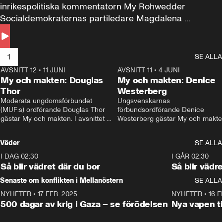
inrikespolitiska kommentatorn My Rohwedder 
Socialdemokraternas partiledare Magdalena 
Andersson till svars.
1
SE ALLA
AVSNITT 12
•
11 JUNI
26:27
AVSNITT 11
•
4 JUNI
2
My och makten: Douglas
My och makten: Denice
Thor
Westerberg
Moderata ungdomsförbundet 
Ungsvenskarnas 
(MUF:s) ordförande Douglas Thor 
förbundsordförande Denice 
gästar My och makten. I avsnittet 
Westerberg gästar My och makten.
diskuteras tonårsutvisningarna och 
avsnittet diskuteras migrationsfrå
hur Moderaterna ska locka väljare till 
och hur SD ska locka kvinnliga 
Väder
SE ALLA
valet i höst. 
väljare. 
I DAG 02:30
1:06
I GÅR 02:30
Så blir vädret där du bor
Så blir vädr
Senaste om konflikten i Mellanöstern
SE ALLA
NYHETER
•
17 FEB. 2025
0:45
NYHETER
•
16 F
500 dagar av krig i Gaza – se förödelsen
Nya vapen ti