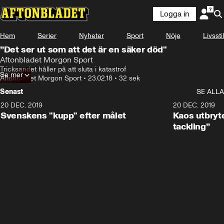
Logga in
Hem
Serier
Nyheter
Sport
Nöje
Livsstil
”Det ser ut som att det är en säker död"
Aftonbladet Morgon Sport
Tricksandet håller på att sluta i katastrof
Se mer
Aftonbladet Morgon Sport
•
23.02.18
•
32 sek
Senast
SE ALLA
20 DEC. 2019
0:44
20 DEC. 2019
Svenskens "kupp" efter målet
Kaos utbryte
tackling”