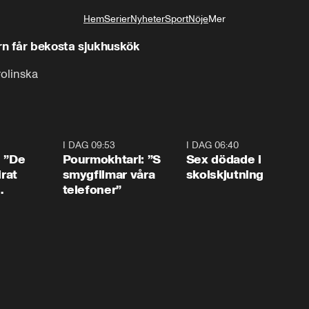
Hem
Serier
Nyheter
Sport
Nöje
Mer
Livsstil
rn får bekosta sjukhuskök
rolinska
1:54
I DAG 09:53
1:36
I DAG 06:40
0:4
: ”De
Pourmokhtari: ”S
Sex dödade i
irat
smygfilmar våra
skolskjutning
telefoner”
ns”