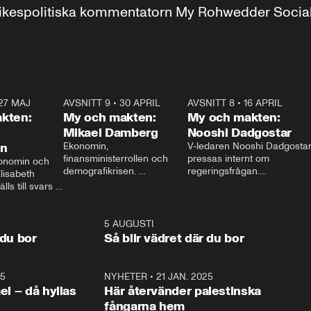
r inrikespolitiska kommentatorn My Rohwedder Soci
27 MAJ
3:51
AVSNITT 9
•
30 APRIL
24:00
AVSNITT 8
•
16 APRIL
25:1
kten:
My och makten:
My och makten:
Mikael Damberg
Nooshi Dadgostar
on
Ekonomin, 
V-ledaren Nooshi Dadgostar
finansministerrollen och 
pressas internt om 
onomin och 
demografikrisen. 
regeringsfrågan.

lisabeth 
Oppositionen ställs till svars 
I Aftonbladets 
ls till svars 
när Socialdemokraternas 
partiledarutfrågning ”My 
stern gästar 
Mikael Damberg gästar My 
och Makten” sätter hon ner 
My och Makten. 
och Makten. 
foten mot kritikerna:

1:06
5 AUGUSTI
1:0
– Vi ställer upp i val. Ska vi 
 du bor
Så blir vädret där du bor
vara med så sitter vi förstås 
25
1:22
NYHETER
•
21 JAN. 2025
0:5
ael – då hyllas
Här återvänder palestinska
fångarna hem