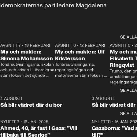
aldemokraternas partiledare Magdalena 
SE ALLA
7
AVSNITT 7
•
19 FEBRUARI
24:30
AVSNITT 6
•
12 FEBRUARI
27:30
AVSNITT 5
•
My och makten:
My och makten: Ulf
My och ma
Simona Mohamsson
Kristersson
Elisabeth
 
Tonårsutvisningarna, skolan 
Tonårsutvisningarna, 
Ringqvist
och och krisen i Liberalerna 
regeringsfrågan och 
Trump, den gr
står i fokus i det sjunde 
matpriserna står i fokus i 
omställningen
avsnittet av ”My och 
det sjätte avsnittet av ”My 
regeringsfråga
makten”. Se när 
och makten”. Se när 
centrum i det 
SE ALLA
Aftonbladets inrikespolitiska 
Aftonbladets inrikespolitiska 
avsnittet av ”
kommentator My 
kommentator My 
6
4 AUGUSTI
1:06
3 AUGUSTI
Makten”. Se nä
Rohwedder ställer 
Rohwedder ställer 
Så blir vädret där du bor
Så blir vädret där
Aftonbladets in
utbildnings- och 
statsminister Ulf Kristersson 
kommentator 
SE ALLA
integrationsminister Simona 
till svars.
Rohwedder stäl
Mohamsson till svars.
Centerpartiets
2
NYHETER
•
16 JAN. 2025
1:01
NYHETER
•
16 JAN. 20
Thand Ring till
Ahmed, 40, är fast i Gaza: ”Vill
Gazaborna: ”Vad s
tillbaka till Sverige”
till?”