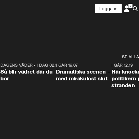
Logga in
SE ALLA
7
DAGENS VÄDER
•
I DAG 02:30
1:06
I GÅR 19:07
0:42
I GÅR 12:19
Så blir vädret där du
Dramatiska scenen –
Här knock
bor
med mirakulöst slut
politikern 
stranden