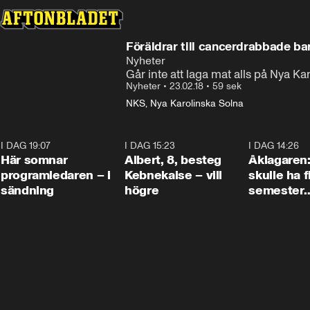
Föräldrar till cancerdrabbade ba
Nyheter
Går inte att laga mat alls på Nya Ka
Nyheter
•
23.02.18
•
59 sek
NKS, Nya Karolinska Solna
I DAG 19:07
0:45
I DAG 15:23
0:54
I DAG 14:26
Här somnar
Albert, 8, besteg
Åklagaren
programledaren – i
Kebnekaise – vill
skulle ha f
sändning
högre
semester
tillsamma