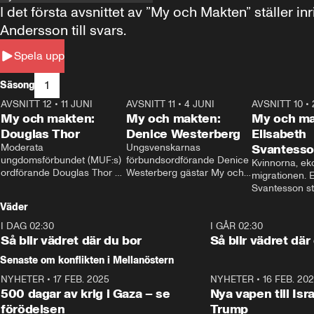
I det första avsnittet av ”My och Makten” ställe
Andersson till svars.
Spela upp
1
Säsong
AVSNITT 12
•
11 JUNI
26:27
AVSNITT 11
•
4 JUNI
23:40
AVSNITT 10
•
My och makten:
My och makten:
My och ma
Douglas Thor
Denice Westerberg
Elisabeth
Moderata 
Ungsvenskarnas 
Svantess
ungdomsförbundet (MUF:s) 
förbundsordförande Denice 
Kvinnorna, ek
ordförande Douglas Thor 
Westerberg gästar My och 
migrationen. E
gästar My och makten. I 
makten. I avsnittet 
Svantesson stäl
avsnittet diskuteras 
diskuteras migrationsfrågan 
när finansmini
Väder
tonårsutvisningarna och hur 
och hur SD ska locka 
Moderaterna ska locka 
kvinnliga väljare. 
I DAG 02:30
1:06
I GÅR 02:30
väljare till valet i höst. 
Så blir vädret där du bor
Så blir vädret där
Senaste om konflikten i Mellanöstern
NYHETER
•
17 FEB. 2025
0:45
NYHETER
•
16 FEB. 20
500 dagar av krig i Gaza – se
Nya vapen till Isr
förödelsen
Trump