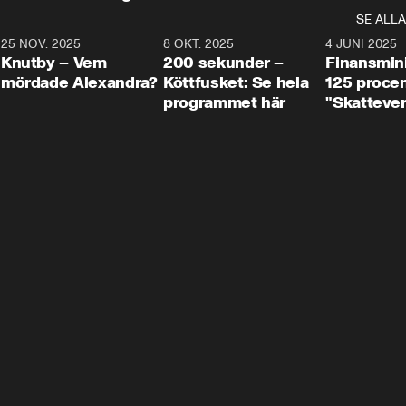
SE ALLA
3
25 NOV. 2025
31:05
8 OKT. 2025
4:29
4 JUNI 2025
Knutby – Vem
200 sekunder –
Finansmin
mördade Alexandra?
Köttfusket: Se hela
125 procent
programmet här
"Skattever
viktig uppg