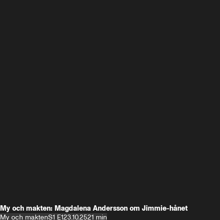
My och makten: Magdalena Andersson om Jimmie-hånet
My och makten
S1 E1
23.10.25
21 min