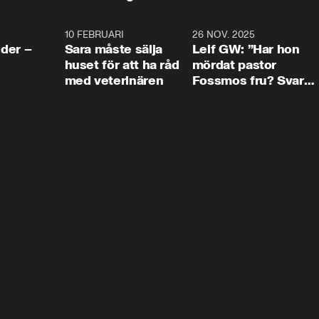
4:24
10 FEBRUARI
4:13
26 NOV. 2025
8:1
der –
Sara måste sälja
Leif GW: ”Har hon
huset för att ha råd
mördat pastor
med veterinären
Fossmos fru? Svar
nej.”