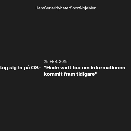
Hem
Serier
Nyheter
Sport
Nöje
Mer
Livsstil
0:34
25 FEB. 2018
2:1
tog sig in på OS-
”Hade varit bra om informationen
kommit fram tidigare”