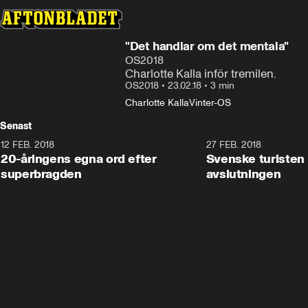
"Det handlar om det mentala"
OS2018
Charlotte Kalla inför tremilen.
OS2018
•
23.02.18
•
3 min
Charlotte Kalla
Vinter-OS
Senast
12 FEB. 2018
2:00
27 FEB. 2018
20-åringens egna ord efter
Svenske turisten 
superbragden
avslutningen