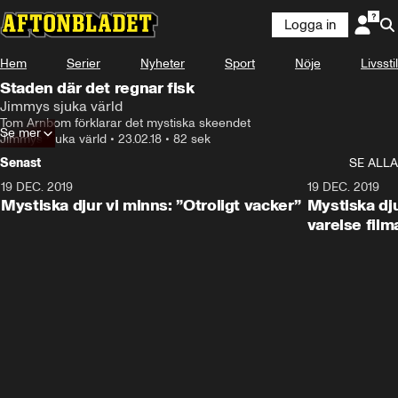
Logga in
Hem
Serier
Nyheter
Sport
Nöje
Livsstil
Staden där det regnar fisk
Jimmys sjuka värld
Tom Arnbom förklarar det mystiska skeendet
Se mer
Jimmys sjuka värld
•
23.02.18
•
82 sek
Senast
SE ALLA
19 DEC. 2019
19 DEC. 2019
Mystiska djur vi minns: ”Otroligt vacker”
Mystiska dju
varelse film