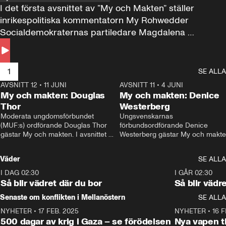
I det första avsnittet av ”My och Makten” ställer 
inrikespolitiska kommentatorn My Rohwedder 
Socialdemokraternas partiledare Magdalena 
Andersson till svars.
1
SE ALLA
AVSNITT 12
•
11 JUNI
26:27
AVSNITT 11
•
4 JUNI
2
My och makten: Douglas
My och makten: Denice
Thor
Westerberg
Moderata ungdomsförbundet 
Ungsvenskarnas 
(MUF:s) ordförande Douglas Thor 
förbundsordförande Denice 
gästar My och makten. I avsnittet 
Westerberg gästar My och makten.
diskuteras tonårsutvisningarna och 
avsnittet diskuteras migrationsfrå
hur Moderaterna ska locka väljare till 
och hur SD ska locka kvinnliga 
Väder
SE ALLA
valet i höst. 
väljare. 
I DAG 02:30
1:06
I GÅR 02:30
Så blir vädret där du bor
Så blir vädr
Senaste om konflikten i Mellanöstern
SE ALLA
NYHETER
•
17 FEB. 2025
0:45
NYHETER
•
16 F
500 dagar av krig i Gaza – se förödelsen
Nya vapen ti