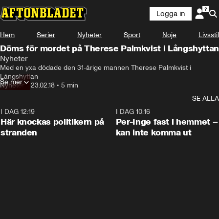
Logga in
Hem
Serier
Nyheter
Sport
Nöje
Livsstil
Döms för mordet på Therese Palmkvist i Långshyttan
Nyheter
Med en yxa dödade den 31-årige mannen Therese Palmkvist i 
Långshyttan
Se mer
Nyheter
•
23.02.18
•
5 min
SE ALLA
I DAG 12:19
0:45
I DAG 10:16
Här knockas politikern på
Per-Inge fast i hemmet –
stranden
kan inte komma ut