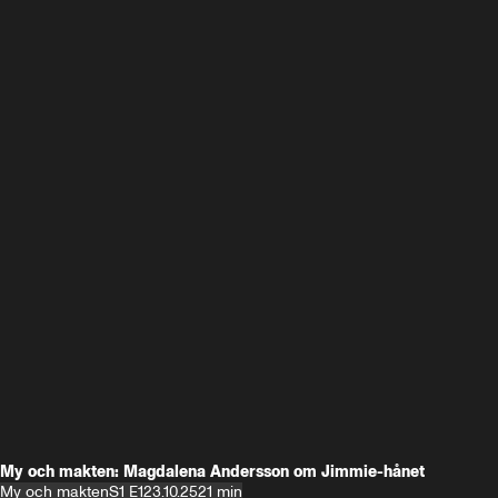
My och makten: Magdalena Andersson om Jimmie-hånet
My och makten
S1 E1
23.10.25
21 min