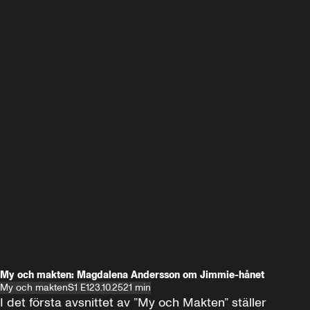
My och makten: Magdalena Andersson om Jimmie-hånet
My och makten
S1 E1
23.10.25
21 min
I det första avsnittet av ”My och Makten” ställer 