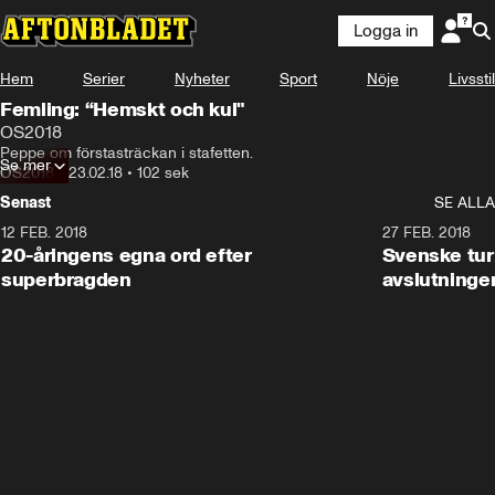
Logga in
Hem
Serier
Nyheter
Sport
Nöje
Livsstil
Femling: “Hemskt och kul"
OS2018
Peppe om förstasträckan i stafetten.
Se mer
OS2018
•
23.02.18
•
102 sek
Senast
SE ALLA
12 FEB. 2018
2:00
27 FEB. 2018
20-åringens egna ord efter
Svenske turi
superbragden
avslutninge