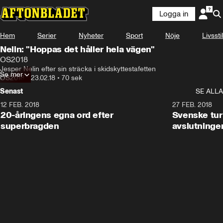
Logga in
Hem
Serier
Nyheter
Sport
Nöje
Livsstil
Nelin: "Hoppas det håller hela vägen"
OS2018
Jesper Nelin efter sin sträcka i skidskyttestafetten
Se mer
OS2018
•
23.02.18
•
70 sek
Senast
SE ALLA
12 FEB. 2018
2:00
27 FEB. 2018
20-åringens egna ord efter
Svenske turi
superbragden
avslutninge