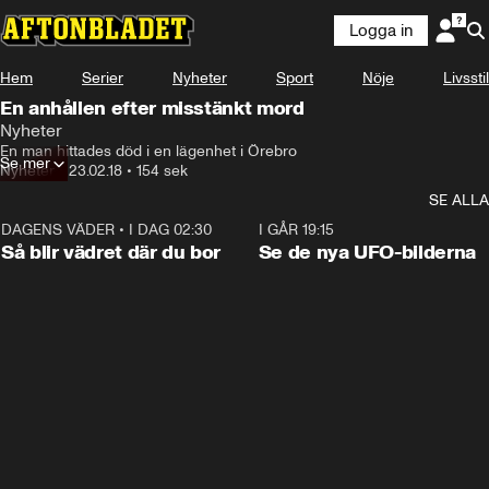
Logga in
Hem
Serier
Nyheter
Sport
Nöje
Livsstil
En anhållen efter misstänkt mord
Nyheter
En man hittades död i en lägenhet i Örebro
Se mer
Nyheter
•
23.02.18
•
154 sek
SE ALLA
DAGENS VÄDER
•
I DAG 02:30
1:06
I GÅR 19:15
Så blir vädret där du bor
Se de nya UFO-bilderna