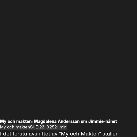
My och makten: Magdalena Andersson om Jimmie-hånet
My och makten
S1 E1
23.10.25
21 min
I det första avsnittet av ”My och Makten” ställer 