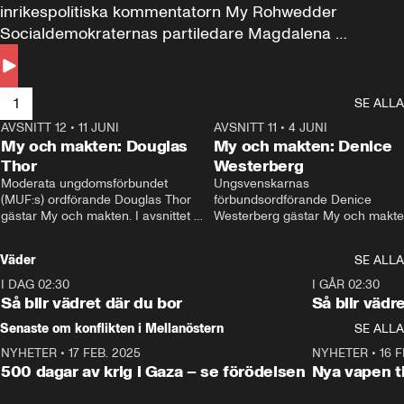
inrikespolitiska kommentatorn My Rohwedder 
Socialdemokraternas partiledare Magdalena 
Andersson till svars.
1
SE ALLA
AVSNITT 12
•
11 JUNI
26:27
AVSNITT 11
•
4 JUNI
2
My och makten: Douglas
My och makten: Denice
Thor
Westerberg
Moderata ungdomsförbundet 
Ungsvenskarnas 
(MUF:s) ordförande Douglas Thor 
förbundsordförande Denice 
gästar My och makten. I avsnittet 
Westerberg gästar My och makten.
diskuteras tonårsutvisningarna och 
avsnittet diskuteras migrationsfrå
hur Moderaterna ska locka väljare till 
och hur SD ska locka kvinnliga 
Väder
SE ALLA
valet i höst. 
väljare. 
I DAG 02:30
1:06
I GÅR 02:30
Så blir vädret där du bor
Så blir vädr
Senaste om konflikten i Mellanöstern
SE ALLA
NYHETER
•
17 FEB. 2025
0:45
NYHETER
•
16 F
500 dagar av krig i Gaza – se förödelsen
Nya vapen ti