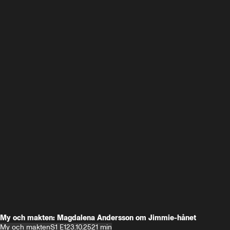
My och makten: Magdalena Andersson om Jimmie-hånet
My och makten
S1 E1
23.10.25
21 min