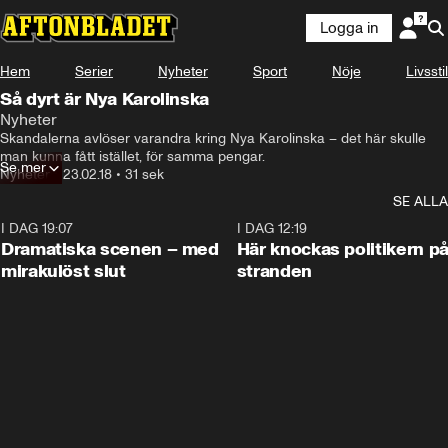
Logga in
Hem
Serier
Nyheter
Sport
Nöje
Livsstil
Så dyrt är Nya Karolinska
Nyheter
Skandalerna avlöser varandra kring Nya Karolinska – det här skulle 
man kunna fått istället, för samma pengar.
Se mer
Nyheter
•
23.02.18
•
31 sek
SE ALLA
I DAG 19:07
0:42
I DAG 12:19
Dramatiska scenen – med
Här knockas politikern p
mirakulöst slut
stranden