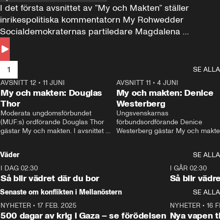
I det första avsnittet av ”My och Makten” ställer 
inrikespolitiska kommentatorn My Rohwedder 
Socialdemokraternas partiledare Magdalena 
Andersson till svars.
1
SE ALLA
AVSNITT 12
•
11 JUNI
26:27
AVSNITT 11
•
4 JUNI
2
My och makten: Douglas
My och makten: Denice
Thor
Westerberg
Moderata ungdomsförbundet 
Ungsvenskarnas 
(MUF:s) ordförande Douglas Thor 
förbundsordförande Denice 
gästar My och makten. I avsnittet 
Westerberg gästar My och makten.
diskuteras tonårsutvisningarna och 
avsnittet diskuteras migrationsfrå
hur Moderaterna ska locka väljare till 
och hur SD ska locka kvinnliga 
Väder
SE ALLA
valet i höst. 
väljare. 
I DAG 02:30
1:06
I GÅR 02:30
Så blir vädret där du bor
Så blir vädr
Senaste om konflikten i Mellanöstern
SE ALLA
NYHETER
•
17 FEB. 2025
0:45
NYHETER
•
16 F
500 dagar av krig i Gaza – se förödelsen
Nya vapen ti