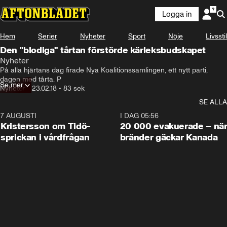
Logga in
Hem
Serier
Nyheter
Sport
Nöje
Livsstil
Den "blodiga" tårtan förstörde kärleksbudskapet
Nyheter
På alla hjärtans dag firade Nya Koalitionssamlingen, ett nytt parti, 
dagen med tårta. P
Se mer
Nyheter
•
23.02.18
•
83 sek
SE ALLA
7 AUGUSTI
0:42
I DAG 05:56
Kristersson om Tidö-
20 000 evakuerade – nä
sprickan i vårdfrågan
bränder gäckar Kanada