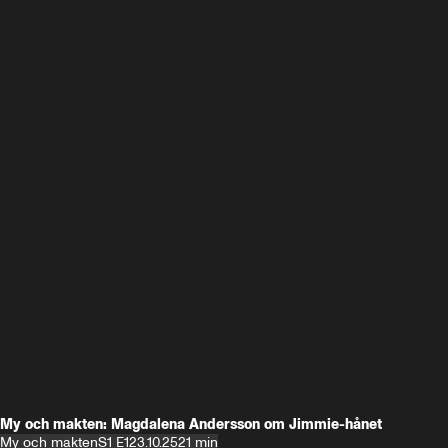
My och makten: Magdalena Andersson om Jimmie-hånet
My och makten
S1 E1
23.10.25
21 min