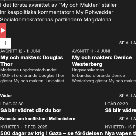
I det första avsnittet av ”My och Makten” ställer 
inrikespolitiska kommentatorn My Rohwedder 
Socialdemokraternas partiledare Magdalena 
Andersson till svars.
1
SE ALLA
AVSNITT 12
•
11 JUNI
26:27
AVSNITT 11
•
4 JUNI
2
My och makten: Douglas
My och makten: Denice
Thor
Westerberg
Moderata ungdomsförbundet 
Ungsvenskarnas 
(MUF:s) ordförande Douglas Thor 
förbundsordförande Denice 
gästar My och makten. I avsnittet 
Westerberg gästar My och makten.
diskuteras tonårsutvisningarna och 
avsnittet diskuteras migrationsfrå
hur Moderaterna ska locka väljare till 
och hur SD ska locka kvinnliga 
Väder
SE ALLA
valet i höst. 
väljare. 
I DAG 02:30
1:06
I GÅR 02:30
Så blir vädret där du bor
Så blir vädr
Senaste om konflikten i Mellanöstern
SE ALLA
NYHETER
•
17 FEB. 2025
0:45
NYHETER
•
16 F
500 dagar av krig i Gaza – se förödelsen
Nya vapen ti