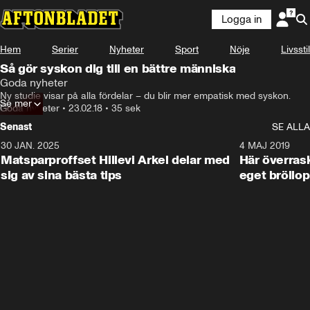
Logga in
Hem
Serier
Nyheter
Sport
Nöje
Livsstil
Så gör syskon dig till en bättre människa
Goda nyheter
Ny studie visar på alla fördelar – du blir mer empatisk med syskon.
Se mer
Goda nyheter
•
23.02.18
•
35 sek
Senast
SE ALLA
30 JAN. 2025
0:59
4 MAJ 2019
Matsparproffset Hillevi Arkel delar med
Här överrask
sig av sina bästa tips
eget bröllop