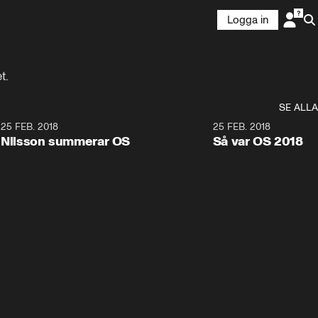
Logga in
t.
SE ALLA
7
25 FEB. 2018
3:36
25 FEB. 2018
Nilsson summerar OS
Så var OS 2018