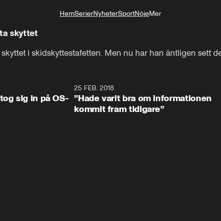
Hem
Serier
Nyheter
Sport
Nöje
Mer
Livsstil
ta skyttet
kyttet i skidskyttestafetten. Men nu har han äntligen sett de
0:34
25 FEB. 2018
2:1
tog sig in på OS-
”Hade varit bra om informationen
kommit fram tidigare”