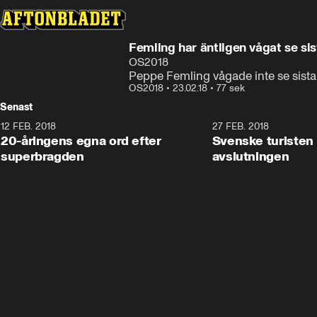
Femling har äntligen vågat se sis
OS2018
Peppe Femling vågade inte se sista s
OS2018
•
23.02.18
•
77 sek
Senast
12 FEB. 2018
2:00
27 FEB. 2018
20-åringens egna ord efter
Svenske turisten 
superbragden
avslutningen