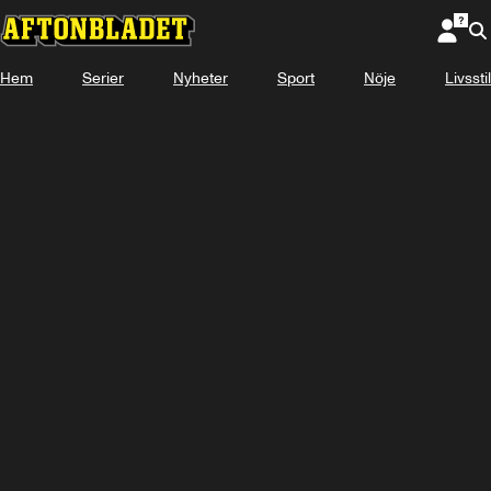
Hem
Serier
Nyheter
Sport
Nöje
Logga in
Livsstil