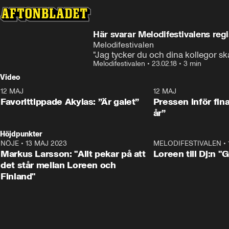
Här svarar Melodifestivalens reg
Melodifestivalen
"Jag tycker du och dina kollegor sk
Melodifestivalen
•
23.02.18
•
3 min
Video
12 MAJ
1:04
12 MAJ
Favorittippade Akylas: ”Är galet”
Pressen inför fin
år”
Höjdpunkter
NÖJE
•
13 MAJ 2023
18:32
MELODIFESTIVALEN
•
Markus Larsson: "Allt pekar på att
Loreen till Dj:n "
det står mellan Loreen och
Finland"