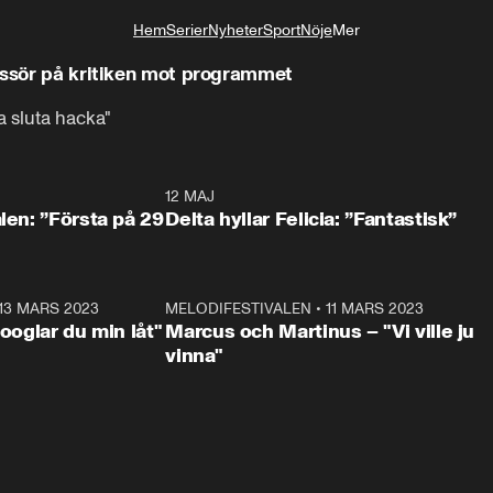
Hem
Serier
Nyheter
Sport
Nöje
Mer
Livsstil
issör på kritiken mot programmet
a sluta hacka"
0:59
12 MAJ
0:5
alen: ”Första på 29
Delta hyllar Felicia: ”Fantastisk”
13 MARS 2023
0:56
MELODIFESTIVALEN
•
11 MARS 2023
1:1
Googlar du min låt"
Marcus och Martinus – "Vi ville ju
vinna"