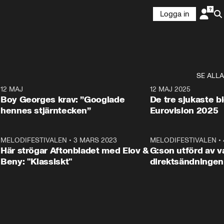
Logga in
SE ALLA
6
12 MAJ
0:40
12 MAJ 2025
Boy Georges krav: ”Googlade
De tre sjukaste b
hennes stjärntecken”
Eurovision 2025
6
MELODIFESTIVALEN
•
3 MARS 2023
1:46
MELODIFESTIVALEN
•
Här strögar Aftonbladet med Elov &
G:son utförd av va
Beny: "Klassiskt"
direktsändningen