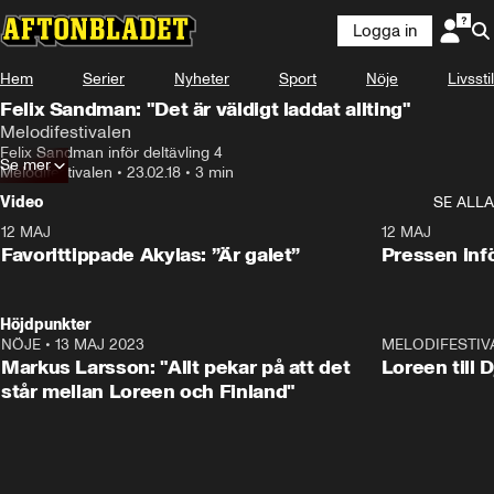
Logga in
Hem
Serier
Nyheter
Sport
Nöje
Livsstil
Felix Sandman: "Det är väldigt laddat allting"
Melodifestivalen
Felix Sandman inför deltävling 4
Se mer
Melodifestivalen
•
23.02.18
•
3 min
Video
SE ALLA
12 MAJ
1:04
12 MAJ
Favorittippade Akylas: ”Är galet”
Pressen infö
Höjdpunkter
NÖJE
•
13 MAJ 2023
18:32
MELODIFESTIV
Markus Larsson: "Allt pekar på att det
Loreen till 
står mellan Loreen och Finland"