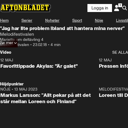
Logga in
Hem
Serier
Nyheter
Sport
Nöje
Livsstil
"Jag har lite problem ibland att hantera mina nerver"
Melodifestivalen
Mariette om deltävling 4
Se mer
Melodifestivalen
•
23.02.18
•
4 min
Video
SE ALLA
12 MAJ
1:04
12 MAJ
Favorittippade Akylas: ”Är galet”
Pressen infö
Höjdpunkter
NÖJE
•
13 MAJ 2023
18:32
MELODIFESTIV
Markus Larsson: "Allt pekar på att det
Loreen till 
står mellan Loreen och Finland"