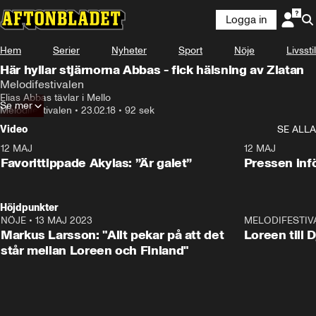
Logga in
Hem
Serier
Nyheter
Sport
Nöje
Livsstil
Här hyllar stjärnorna Abbas - fick hälsning av Zlatan
Melodifestivalen
Elias Abbas tävlar i Mello
Se mer
Melodifestivalen
•
23.02.18
•
92 sek
Video
SE ALLA
12 MAJ
1:04
12 MAJ
Favorittippade Akylas: ”Är galet”
Pressen infö
Höjdpunkter
NÖJE
•
13 MAJ 2023
18:32
MELODIFESTIV
Markus Larsson: "Allt pekar på att det
Loreen till 
står mellan Loreen och Finland"