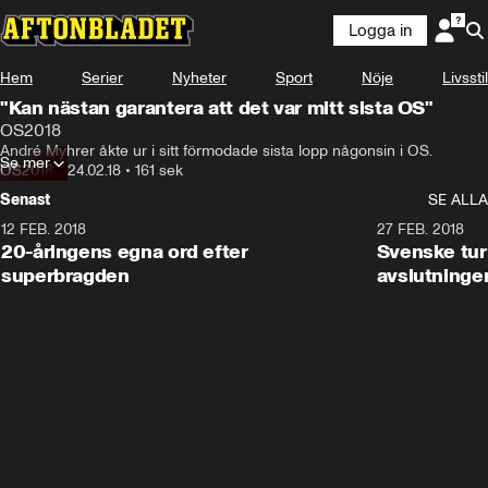
Logga in
Hem
Serier
Nyheter
Sport
Nöje
Livsstil
"Kan nästan garantera att det var mitt sista OS"
OS2018
André Myhrer åkte ur i sitt förmodade sista lopp någonsin i OS.
Se mer
OS2018
•
24.02.18
•
161 sek
Senast
SE ALLA
12 FEB. 2018
2:00
27 FEB. 2018
20-åringens egna ord efter
Svenske turi
superbragden
avslutninge