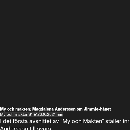
My och makten: Magdalena Andersson om Jimmie-hånet
My och makten
S1 E1
23.10.25
21 min
I det första avsnittet av ”My och Makten” ställe
Andersson till svars.