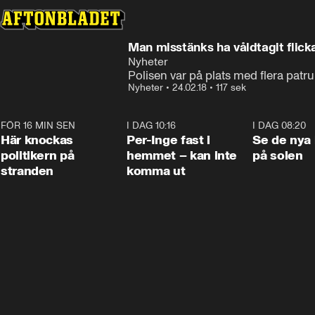
Man misstänks ha våldtagit flicka
Nyheter
Polisen var på plats med flera patru
Nyheter
•
24.02.18
•
117 sek
FÖR 16 MIN SEN
0:45
I DAG 10:16
1:26
I DAG 08:20
Här knockas
Per-Inge fast i
Se de nya 
politikern på
hemmet – kan inte
på solen
stranden
komma ut