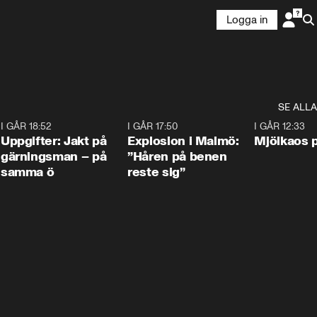
Logga in
SE ALLA
5
I GÅR 18:52
0:33
I GÅR 17:50
1:10
I GÅR 12:33
Uppgifter: Jakt på
Explosion i Malmö:
Mjölkaos p
gärningsman – på
”Håren på benen
samma ö
reste sig”