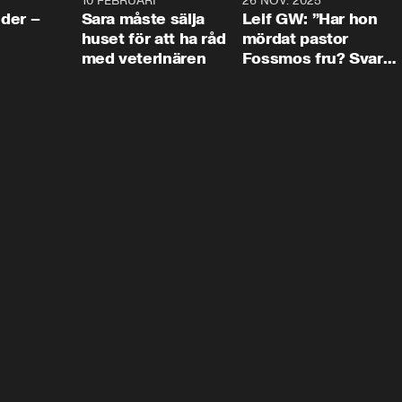
4:24
10 FEBRUARI
4:13
26 NOV. 2025
8:1
der –
Sara måste sälja
Leif GW: ”Har hon
huset för att ha råd
mördat pastor
med veterinären
Fossmos fru? Svar
nej.”