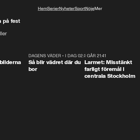
Hem
Serier
Nyheter
Sport
Nöje
Mer
Livsstil
 på fest
ller
0:31
DAGENS VÄDER
•
I DAG 02:30
1:06
I GÅR 21:41
0:3
bilderna
Så blir vädret där du
Larmet: Misstänkt
bor
farligt föremål i
centrala Stockholm