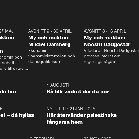
27 MAJ
3:51
AVSNITT 9
•
30 APRIL
24:00
AVSNITT 8
•
16 APRIL
25:1
kten:
My och makten:
My och makten:
Mikael Damberg
Nooshi Dadgostar
on
Ekonomin, 
V-ledaren Nooshi Dadgostar
finansministerrollen och 
pressas internt om 
onomin och 
demografikrisen. 
regeringsfrågan.

lisabeth 
Oppositionen ställs till svars 
I Aftonbladets 
ls till svars 
när Socialdemokraternas 
partiledarutfrågning ”My 
stern gästar 
Mikael Damberg gästar My 
och Makten” sätter hon ner 
My och Makten. 
och Makten. 
foten mot kritikerna:

1:06
4 AUGUSTI
1:0
– Vi ställer upp i val. Ska vi 
 du bor
Så blir vädret där du bor
vara med så sitter vi förstås 
25
1:22
NYHETER
•
21 JAN. 2025
0:5
ael – då hyllas
Här återvänder palestinska
fångarna hem