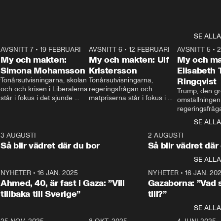
SE ALLA
7
AVSNITT 7
•
19 FEBRUARI
24:30
AVSNITT 6
•
12 FEBRUARI
27:30
AVSNITT 5
•
My och makten:
My och makten: Ulf
My och ma
Simona Mohamsson
Kristersson
Elisabeth
 
Tonårsutvisningarna, skolan 
Tonårsutvisningarna, 
Ringqvist
och och krisen i Liberalerna 
regeringsfrågan och 
Trump, den gr
står i fokus i det sjunde 
matpriserna står i fokus i 
omställningen
avsnittet av ”My och 
det sjätte avsnittet av ”My 
regeringsfråga
makten”. Se när 
och makten”. Se när 
centrum i det 
SE ALLA
Aftonbladets inrikespolitiska 
Aftonbladets inrikespolitiska 
avsnittet av ”
kommentator My 
kommentator My 
6
3 AUGUSTI
1:06
2 AUGUSTI
Makten”. Se nä
Rohwedder ställer 
Rohwedder ställer 
Så blir vädret där du bor
Så blir vädret där
Aftonbladets in
utbildnings- och 
statsminister Ulf Kristersson 
kommentator 
SE ALLA
integrationsminister Simona 
till svars.
Rohwedder stäl
Mohamsson till svars.
Centerpartiets
2
NYHETER
•
16 JAN. 2025
1:01
NYHETER
•
16 JAN. 20
Thand Ring till
Ahmed, 40, är fast i Gaza: ”Vill
Gazaborna: ”Vad s
tillbaka till Sverige”
till?”
SE ALLA