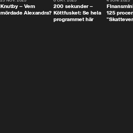
3
25 NOV. 2025
31:05
8 OKT. 2025
4:29
4 JUNI 2025
Knutby – Vem
200 sekunder –
Finansmin
mördade Alexandra?
Köttfusket: Se hela
125 procent
programmet här
"Skattever
viktig uppg