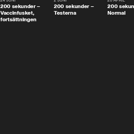
24 JUNI
5:00
2 JUNI
4:23
20 APRIL
200 sekunder –
200 sekunder –
200 sekun
Vaccinfusket,
Testerna
Normal
fortsättningen