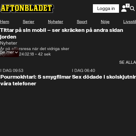
Logga in
Hem
Serier
Nyheter
Sport
Nöje
Livsstil
Tittar på sin mobil – ser skräcken på andra sidan
jorden
Nyheter
Är på affärsresa när det vidriga sker
Se mer
Nyheter
•
24.02.18
•
42 sek
SE ALLA
I DAG 09:53
1:36
I DAG 06:40
Pourmokhtari: S smygfilmar
Sex dödade i skolskjutni
våra telefoner