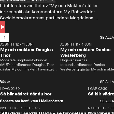
My och makten
S1 E1
23.10.25
21 min
I det första avsnittet av ”My och Makten” ställer 
inrikespolitiska kommentatorn My Rohwedder 
Socialdemokraternas partiledare Magdalena 
Andersson till svars.
1
SE ALLA
AVSNITT 12
•
11 JUNI
26:27
AVSNITT 11
•
4 JUNI
2
My och makten: Douglas
My och makten: Denice
Thor
Westerberg
Moderata ungdomsförbundet 
Ungsvenskarnas 
(MUF:s) ordförande Douglas Thor 
förbundsordförande Denice 
gästar My och makten. I avsnittet 
Westerberg gästar My och makten.
diskuteras tonårsutvisningarna och 
avsnittet diskuteras migrationsfrå
hur Moderaterna ska locka väljare till 
och hur SD ska locka kvinnliga 
Väder
SE ALLA
valet i höst. 
väljare. 
I DAG 02:30
1:06
I GÅR 02:30
Så blir vädret där du bor
Så blir vädr
Senaste om konflikten i Mellanöstern
SE ALLA
NYHETER
•
17 FEB. 2025
0:45
NYHETER
•
16 F
500 dagar av krig i Gaza – se förödelsen
Nya vapen ti