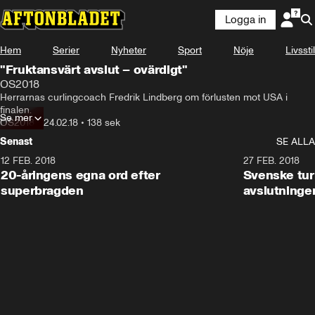
Logga in
Hem
Serier
Nyheter
Sport
Nöje
Livsstil
"Fruktansvärt avslut – ovärdigt"
OS2018
Herrarnas curlingcoach Fredrik Lindberg om förlusten mot USA i 
finalen.
Se mer
OS2018
•
24.02.18
•
138 sek
Senast
SE ALLA
12 FEB. 2018
2:00
27 FEB. 2018
20-åringens egna ord efter
Svenske turi
superbragden
avslutninge