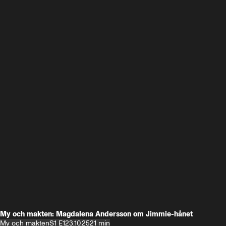
My och makten: Magdalena Andersson om Jimmie-hånet
My och makten
S1 E1
23.10.25
21 min