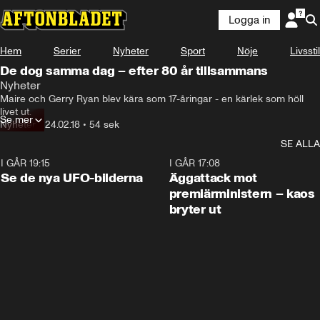
Logga in
Hem
Serier
Nyheter
Sport
Nöje
Livsstil
De dog samma dag – efter 80 år tillsammans
Nyheter
Maire och Gerry Ryan blev kära som 17-åringar - en kärlek som höll 
livet ut.
Se mer
Nyheter
•
24.02.18
•
54 sek
SE ALLA
I GÅR 19:15
0:36
I GÅR 17:08
Se de nya UFO-bilderna
Äggattack mot
premiärministern – kaos
bryter ut