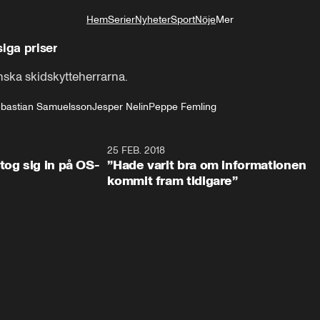
Hem
Serier
Nyheter
Sport
Nöje
Mer
Livsstil
siga priser
ska skidskytteherrarna.
bastian Samuelsson
Jesper Nelin
Peppe Femling
0:34
25 FEB. 2018
2:1
tog sig in på OS-
”Hade varit bra om informationen
kommit fram tidigare”