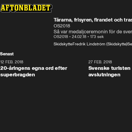
Tårarna, frisyren, firandet och tra
OS2018
Så var medaljceremonin för de sven
OS2018
•
24.02.18
•
173 sek
Skidskytte
Fredrik Lindström (Skidskytte)
Se
Senast
12 FEB. 2018
2:00
27 FEB. 2018
20-åringens egna ord efter
Svenske turisten 
superbragden
avslutningen