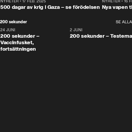
NYHETER
•
17 FEB. 2025
0:45
NYHETER
•
16 F
500 dagar av krig i Gaza – se förödelsen
Nya vapen ti
200 sekunder
SE ALLA
24 JUNI
5:00
2 JUNI
200 sekunder –
200 sekunder – Testern
Vaccinfusket,
fortsättningen