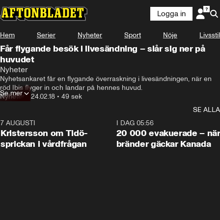
Logga in
Hem
Serier
Nyheter
Sport
Nöje
Livsstil
Får flygande besök i livesändning – slår sig ner på
huvudet
Nyheter
Nyhetsankaret får en flygande överraskning i livesändningen, när en 
röd Ibis flyger in och landar på hennes huvud.
Se mer
Nyheter
•
24.02.18
•
49 sek
SE ALLA
7 AUGUSTI
0:42
I DAG 05:56
Kristersson om Tidö-
20 000 evakuerade – nä
sprickan i vårdfrågan
bränder gäckar Kanada