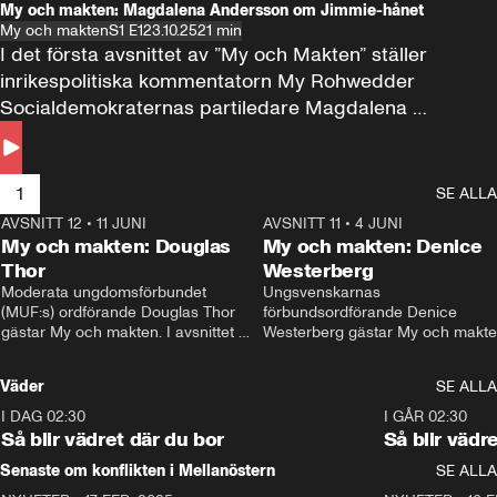
My och makten: Magdalena Andersson om Jimmie-hånet
My och makten
S1 E1
23.10.25
21 min
I det första avsnittet av ”My och Makten” ställer 
inrikespolitiska kommentatorn My Rohwedder 
Socialdemokraternas partiledare Magdalena 
Andersson till svars.
1
SE ALLA
AVSNITT 12
•
11 JUNI
26:27
AVSNITT 11
•
4 JUNI
2
My och makten: Douglas
My och makten: Denice
Thor
Westerberg
Moderata ungdomsförbundet 
Ungsvenskarnas 
(MUF:s) ordförande Douglas Thor 
förbundsordförande Denice 
gästar My och makten. I avsnittet 
Westerberg gästar My och makten.
diskuteras tonårsutvisningarna och 
avsnittet diskuteras migrationsfrå
hur Moderaterna ska locka väljare till 
och hur SD ska locka kvinnliga 
Väder
SE ALLA
valet i höst. 
väljare. 
I DAG 02:30
1:06
I GÅR 02:30
Så blir vädret där du bor
Så blir vädr
Senaste om konflikten i Mellanöstern
SE ALLA