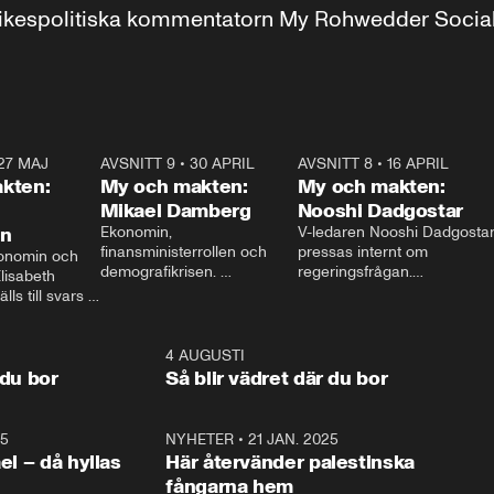
r inrikespolitiska kommentatorn My Rohwedder Soci
27 MAJ
3:51
AVSNITT 9
•
30 APRIL
24:00
AVSNITT 8
•
16 APRIL
25:1
kten:
My och makten:
My och makten:
Mikael Damberg
Nooshi Dadgostar
on
Ekonomin, 
V-ledaren Nooshi Dadgostar
finansministerrollen och 
pressas internt om 
onomin och 
demografikrisen. 
regeringsfrågan.

lisabeth 
Oppositionen ställs till svars 
I Aftonbladets 
ls till svars 
när Socialdemokraternas 
partiledarutfrågning ”My 
stern gästar 
Mikael Damberg gästar My 
och Makten” sätter hon ner 
My och Makten. 
och Makten. 
foten mot kritikerna:

1:06
4 AUGUSTI
1:0
– Vi ställer upp i val. Ska vi 
 du bor
Så blir vädret där du bor
vara med så sitter vi förstås 
25
1:22
NYHETER
•
21 JAN. 2025
0:5
ael – då hyllas
Här återvänder palestinska
fångarna hem