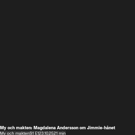
My och makten: Magdalena Andersson om Jimmie-hånet
My och makten
S1 E1
23.10.25
21 min