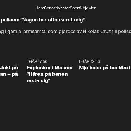
Hem
Serier
Nyheter
Sport
Nöje
Mer
Livsstil
 polisen: ”Någon har attackerat mig”
ag i gamla larmsamtal som gjordes av Nikolas Cruz till polis
0:33
I GÅR 17:50
1:10
I GÅR 12:33
0:2
 Jakt på
Explosion i Malmö:
Mjölkaos på Ica Maxi
an – på
”Håren på benen
reste sig”