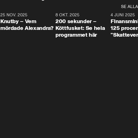
SE ALLA
3
25 NOV. 2025
31:05
8 OKT. 2025
4:29
4 JUNI 2025
Knutby – Vem
200 sekunder –
Finansmin
mördade Alexandra?
Köttfusket: Se hela
125 procent
programmet här
"Skattever
viktig uppg