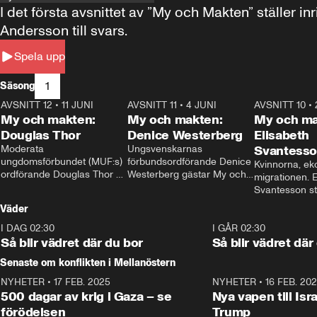
I det första avsnittet av ”My och Makten” ställe
Andersson till svars.
Spela upp
1
Säsong
AVSNITT 12
•
11 JUNI
26:27
AVSNITT 11
•
4 JUNI
23:40
AVSNITT 10
•
My och makten:
My och makten:
My och ma
Douglas Thor
Denice Westerberg
Elisabeth
Moderata 
Ungsvenskarnas 
Svantess
ungdomsförbundet (MUF:s) 
förbundsordförande Denice 
Kvinnorna, ek
ordförande Douglas Thor 
Westerberg gästar My och 
migrationen. E
gästar My och makten. I 
makten. I avsnittet 
Svantesson stäl
avsnittet diskuteras 
diskuteras migrationsfrågan 
när finansmini
Väder
tonårsutvisningarna och hur 
och hur SD ska locka 
Moderaterna ska locka 
kvinnliga väljare. 
I DAG 02:30
1:06
I GÅR 02:30
väljare till valet i höst. 
Så blir vädret där du bor
Så blir vädret där
Senaste om konflikten i Mellanöstern
NYHETER
•
17 FEB. 2025
0:45
NYHETER
•
16 FEB. 20
500 dagar av krig i Gaza – se
Nya vapen till Isr
förödelsen
Trump