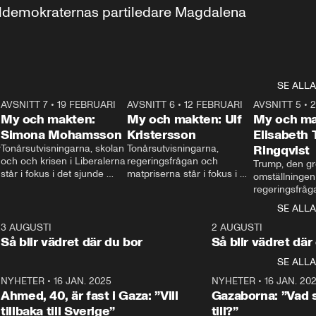
aldemokraternas partiledare Magdalena 
SE ALLA
7
AVSNITT 7
•
19 FEBRUARI
24:30
AVSNITT 6
•
12 FEBRUARI
27:30
AVSNITT 5
•
My och makten:
My och makten: Ulf
My och ma
Simona Mohamsson
Kristersson
Elisabeth
 
Tonårsutvisningarna, skolan 
Tonårsutvisningarna, 
Ringqvist
och och krisen i Liberalerna 
regeringsfrågan och 
Trump, den gr
står i fokus i det sjunde 
matpriserna står i fokus i 
omställningen
avsnittet av ”My och 
det sjätte avsnittet av ”My 
regeringsfråga
makten”. Se när 
och makten”. Se när 
centrum i det 
SE ALLA
Aftonbladets inrikespolitiska 
Aftonbladets inrikespolitiska 
avsnittet av ”
kommentator My 
kommentator My 
6
3 AUGUSTI
1:06
2 AUGUSTI
Makten”. Se nä
Rohwedder ställer 
Rohwedder ställer 
Så blir vädret där du bor
Så blir vädret där
Aftonbladets in
utbildnings- och 
statsminister Ulf Kristersson 
kommentator 
SE ALLA
integrationsminister Simona 
till svars.
Rohwedder stäl
Mohamsson till svars.
Centerpartiets
2
NYHETER
•
16 JAN. 2025
1:01
NYHETER
•
16 JAN. 20
Thand Ring till
Ahmed, 40, är fast i Gaza: ”Vill
Gazaborna: ”Vad s
tillbaka till Sverige”
till?”