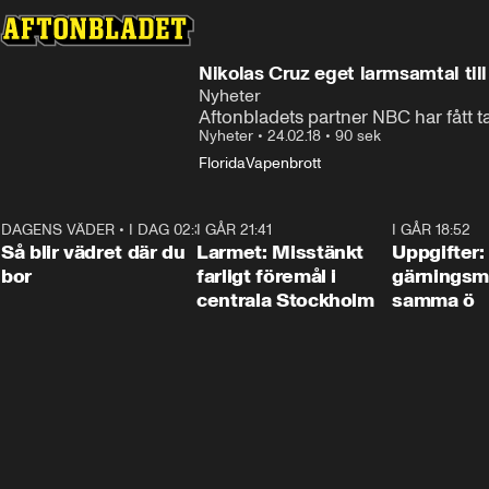
Nikolas Cruz eget larmsamtal till
Nyheter
Aftonbladets partner NBC har fått t
Nyheter
•
24.02.18
•
90 sek
Florida
Vapenbrott
DAGENS VÄDER
•
I DAG 02:30
1:06
I GÅR 21:41
0:35
I GÅR 18:52
Så blir vädret där du
Larmet: Misstänkt
Uppgifter:
bor
farligt föremål i
gärningsm
centrala Stockholm
samma ö