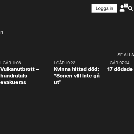
Logga in
en
SE ALLA
4
I GÅR 11:08
0:27
I GÅR 10:22
1:12
I GÅR 07:04
Vulkanutbrott –
Kvinna hittad död:
17 dödade 
hundratals
”Sonen vill inte gå
evakueras
ut”