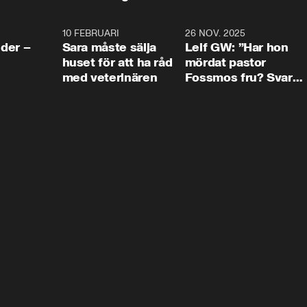
4:24
10 FEBRUARI
4:13
26 NOV. 2025
8:1
der –
Sara måste sälja
Leif GW: ”Har hon
huset för att ha råd
mördat pastor
med veterinären
Fossmos fru? Svar
nej.”