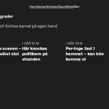
Hem
Serier
Nyheter
Sport
Nöje
Mer
Livsstil
sgrader
 och förlösa barnet på egen hand.
0:42
I GÅR 12:19
0:45
I GÅR 10:16
1:2
a scenen –
Här knockas
Per-Inge fast i
löst slut
politikern på
hemmet – kan inte
stranden
komma ut