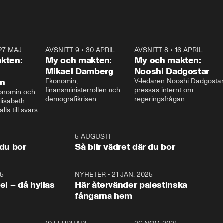
27 MAJ
3:51
AVSNITT 9
•
30 APRIL
24:00
AVSNITT 8
•
16 APRIL
25:1
kten:
My och makten:
My och makten:
Mikael Damberg
Nooshi Dadgostar
on
Ekonomin, 
V-ledaren Nooshi Dadgostar
finansministerrollen och 
pressas internt om 
onomin och 
demografikrisen. 
regeringsfrågan.

lisabeth 
Oppositionen ställs till svars 
I Aftonbladets 
ls till svars 
när Socialdemokraternas 
partiledarutfrågning ”My 
stern gästar 
Mikael Damberg gästar My 
och Makten” sätter hon ner 
My och Makten. 
och Makten. 
foten mot kritikerna:

1:06
5 AUGUSTI
1:0
– Vi ställer upp i val. Ska vi 
 du bor
Så blir vädret där du bor
vara med så sitter vi förstås 
25
1:22
NYHETER
•
21 JAN. 2025
0:5
ael – då hyllas
Här återvänder palestinska
fångarna hem