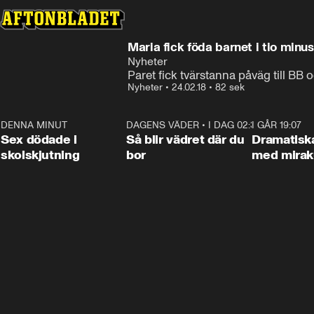
Maria fick föda barnet i tio minu
Nyheter
Paret fick tvärstanna påväg till BB
Nyheter
•
24.02.18
•
82 sek
DENNA MINUT
0:35
DAGENS VÄDER
•
I DAG 02:30
1:06
I GÅR 19:07
Sex dödade i
Så blir vädret där du
Dramatisk
skolskjutning
bor
med miraku