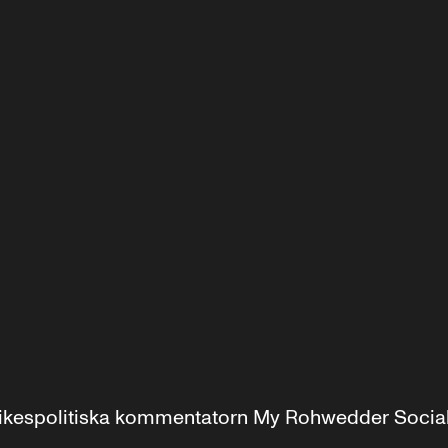
r inrikespolitiska kommentatorn My Rohwedder Soci