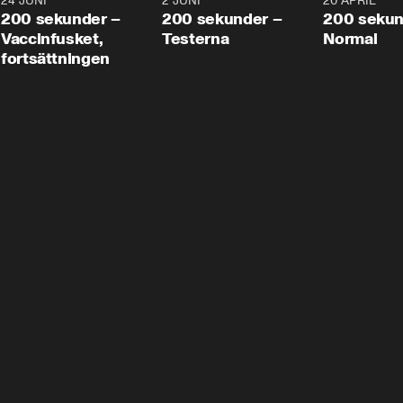
24 JUNI
5:00
2 JUNI
4:23
20 APRIL
200 sekunder –
200 sekunder –
200 sekun
Vaccinfusket,
Testerna
Normal
fortsättningen