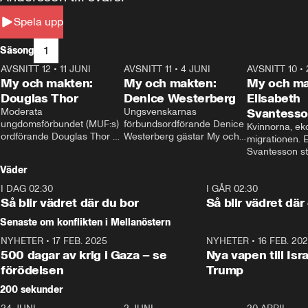
Spela upp
1
Säsong
AVSNITT 12
•
11 JUNI
26:27
AVSNITT 11
•
4 JUNI
23:40
AVSNITT 10
•
My och makten:
My och makten:
My och ma
Douglas Thor
Denice Westerberg
Elisabeth
Moderata 
Ungsvenskarnas 
Svantess
ungdomsförbundet (MUF:s) 
förbundsordförande Denice 
Kvinnorna, ek
ordförande Douglas Thor 
Westerberg gästar My och 
migrationen. E
gästar My och makten. I 
makten. I avsnittet 
Svantesson stäl
avsnittet diskuteras 
diskuteras migrationsfrågan 
när finansmini
Väder
tonårsutvisningarna och hur 
och hur SD ska locka 
Moderaterna ska locka 
kvinnliga väljare. 
I DAG 02:30
1:06
I GÅR 02:30
väljare till valet i höst. 
Så blir vädret där du bor
Så blir vädret där
Senaste om konflikten i Mellanöstern
NYHETER
•
17 FEB. 2025
0:45
NYHETER
•
16 FEB. 20
500 dagar av krig i Gaza – se
Nya vapen till Isr
förödelsen
Trump
200 sekunder