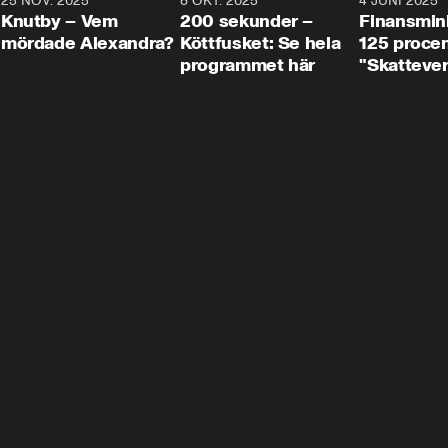
3
25 NOV. 2025
31:05
8 OKT. 2025
4:29
4 JUNI 2025
Knutby – Vem
200 sekunder –
Finansmin
mördade Alexandra?
Köttfusket: Se hela
125 procent
programmet här
"Skattever
viktig uppg