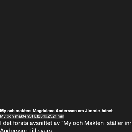
My och makten: Magdalena Andersson om Jimmie-hånet
My och makten
S1 E1
23.10.25
21 min
I det första avsnittet av ”My och Makten” ställe
Andersson till svars.