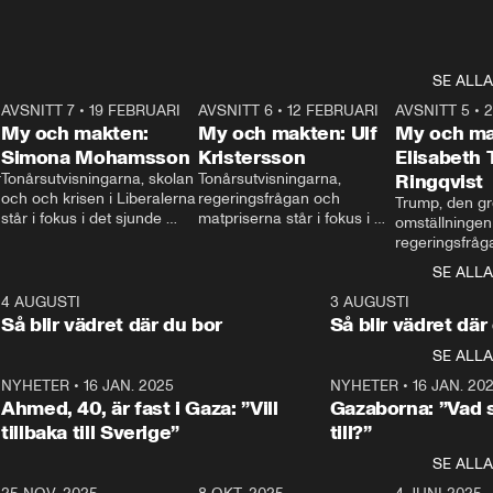
SE ALLA
7
AVSNITT 7
•
19 FEBRUARI
24:30
AVSNITT 6
•
12 FEBRUARI
27:30
AVSNITT 5
•
My och makten:
My och makten: Ulf
My och ma
Simona Mohamsson
Kristersson
Elisabeth
 
Tonårsutvisningarna, skolan 
Tonårsutvisningarna, 
Ringqvist
och och krisen i Liberalerna 
regeringsfrågan och 
Trump, den gr
står i fokus i det sjunde 
matpriserna står i fokus i 
omställningen
avsnittet av ”My och 
det sjätte avsnittet av ”My 
regeringsfråga
makten”. Se när 
och makten”. Se när 
centrum i det 
SE ALLA
Aftonbladets inrikespolitiska 
Aftonbladets inrikespolitiska 
avsnittet av ”
kommentator My 
kommentator My 
6
4 AUGUSTI
1:06
3 AUGUSTI
Makten”. Se nä
Rohwedder ställer 
Rohwedder ställer 
Så blir vädret där du bor
Så blir vädret där
Aftonbladets in
utbildnings- och 
statsminister Ulf Kristersson 
kommentator 
SE ALLA
integrationsminister Simona 
till svars.
Rohwedder stäl
Mohamsson till svars.
Centerpartiets
2
NYHETER
•
16 JAN. 2025
1:01
NYHETER
•
16 JAN. 20
Thand Ring till
Ahmed, 40, är fast i Gaza: ”Vill
Gazaborna: ”Vad s
tillbaka till Sverige”
till?”
SE ALLA