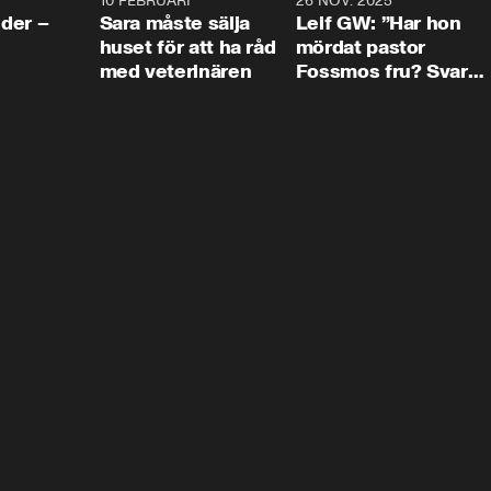
4:24
10 FEBRUARI
4:13
26 NOV. 2025
8:1
der –
Sara måste sälja
Leif GW: ”Har hon
huset för att ha råd
mördat pastor
med veterinären
Fossmos fru? Svar
nej.”