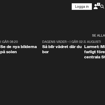
Logga in
SE ALLA
6
I GÅR 08:20
0:31
DAGENS VÄDER
•
I GÅR 02:30
1:06
5 AUGUSTI
Se de nya bilderna
Så blir vädret där du
Larmet: M
på solen
bor
farligt för
centrala 