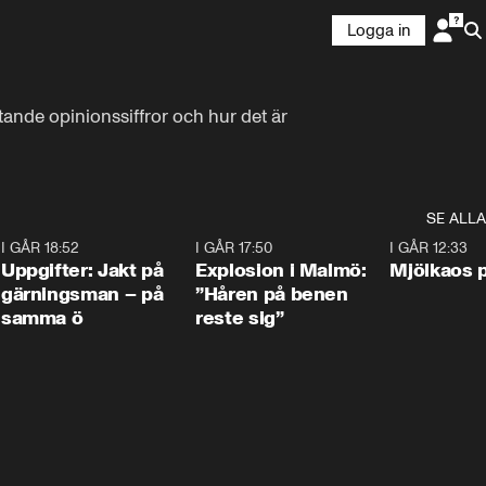
Logga in
tande opinionssiffror och hur det är 
SE ALLA
5
I GÅR 18:52
0:33
I GÅR 17:50
1:10
I GÅR 12:33
Uppgifter: Jakt på
Explosion i Malmö:
Mjölkaos p
gärningsman – på
”Håren på benen
samma ö
reste sig”