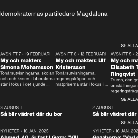
aldemokraternas partiledare Magdalena 
SE ALLA
7
AVSNITT 7
•
19 FEBRUARI
24:30
AVSNITT 6
•
12 FEBRUARI
27:30
AVSNITT 5
•
My och makten:
My och makten: Ulf
My och ma
Simona Mohamsson
Kristersson
Elisabeth
 
Tonårsutvisningarna, skolan 
Tonårsutvisningarna, 
Ringqvist
och och krisen i Liberalerna 
regeringsfrågan och 
Trump, den gr
står i fokus i det sjunde 
matpriserna står i fokus i 
omställningen
avsnittet av ”My och 
det sjätte avsnittet av ”My 
regeringsfråga
makten”. Se när 
och makten”. Se när 
centrum i det 
SE ALLA
Aftonbladets inrikespolitiska 
Aftonbladets inrikespolitiska 
avsnittet av ”
kommentator My 
kommentator My 
6
3 AUGUSTI
1:06
2 AUGUSTI
Makten”. Se nä
Rohwedder ställer 
Rohwedder ställer 
Så blir vädret där du bor
Så blir vädret där
Aftonbladets in
utbildnings- och 
statsminister Ulf Kristersson 
kommentator 
SE ALLA
integrationsminister Simona 
till svars.
Rohwedder stäl
Mohamsson till svars.
Centerpartiets
2
NYHETER
•
16 JAN. 2025
1:01
NYHETER
•
16 JAN. 20
Thand Ring till
Ahmed, 40, är fast i Gaza: ”Vill
Gazaborna: ”Vad s