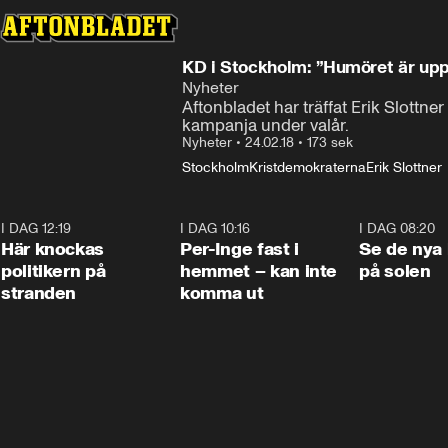
KD i Stockholm: ”Humöret är uppe
Nyheter
Aftonbladet har träffat Erik Slottne
kampanja under valår.
Nyheter
•
24.02.18
•
173 sek
Stockholm
Kristdemokraterna
Erik Slottner
I DAG 12:19
0:45
I DAG 10:16
1:26
I DAG 08:20
Här knockas
Per-Inge fast i
Se de nya 
politikern på
hemmet – kan inte
på solen
stranden
komma ut