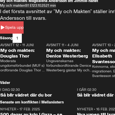
My och makten: Magdalena Andersson om Jimmie-hånet
My och makten
S1 E1
23.10.25
21 min
I det första avsnittet av ”My och Makten” ställe
Andersson till svars.
Spela upp
1
Säsong
AVSNITT 12
•
11 JUNI
26:27
AVSNITT 11
•
4 JUNI
23:40
AVSNITT 10
•
My och makten:
My och makten:
My och ma
Douglas Thor
Denice Westerberg
Elisabeth
Moderata 
Ungsvenskarnas 
Svantess
ungdomsförbundet (MUF:s) 
förbundsordförande Denice 
Kvinnorna, ek
ordförande Douglas Thor 
Westerberg gästar My och 
migrationen. E
gästar My och makten. I 
makten. I avsnittet 
Svantesson stäl
avsnittet diskuteras 
diskuteras migrationsfrågan 
när finansmini
Väder
tonårsutvisningarna och hur 
och hur SD ska locka 
Moderaterna ska locka 
kvinnliga väljare. 
I DAG 02:30
1:06
I GÅR 02:30
väljare till valet i höst. 
Så blir vädret där du bor
Så blir vädret där
Senaste om konflikten i Mellanöstern
NYHETER
•
17 FEB. 2025
0:45
NYHETER
•
16 FEB. 20
500 dagar av krig i Gaza – se
Nya vapen till Isr