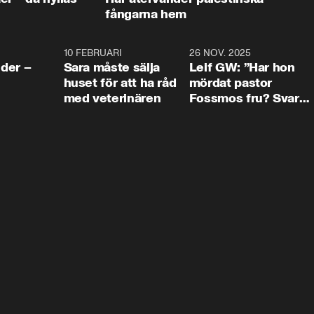
fångarna hem
4:24
10 FEBRUARI
4:13
26 NOV. 2025
8:1
der –
Sara måste sälja
Leif GW: ”Har hon
huset för att ha råd
mördat pastor
med veterinären
Fossmos fru? Svar
nej.”