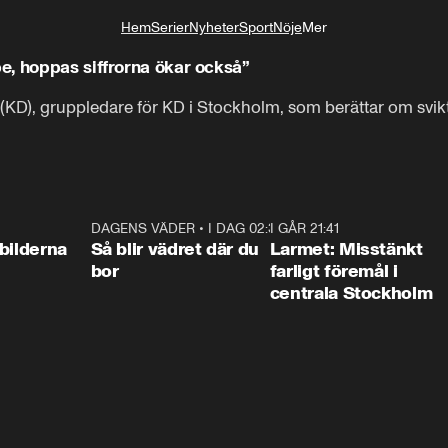
Hem
Serier
Nyheter
Sport
Nöje
Mer
Livsstil
, hoppas siffrorna ökar också”
r (KD), gruppledare för KD i Stockholm, som berättar om svik
0:31
DAGENS VÄDER
•
I DAG 02:30
1:06
I GÅR 21:41
0:3
bilderna
Så blir vädret där du
Larmet: Misstänkt
bor
farligt föremål i
centrala Stockholm