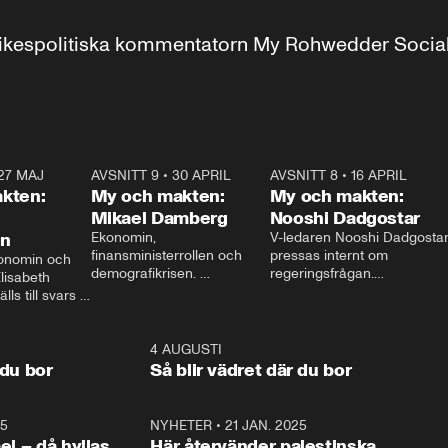
r inrikespolitiska kommentatorn My Rohwedder Soci
27 MAJ
3:51
AVSNITT 9
•
30 APRIL
24:00
AVSNITT 8
•
16 APRIL
25:1
kten:
My och makten:
My och makten:
Mikael Damberg
Nooshi Dadgostar
on
Ekonomin, 
V-ledaren Nooshi Dadgostar
finansministerrollen och 
pressas internt om 
onomin och 
demografikrisen. 
regeringsfrågan.

lisabeth 
Oppositionen ställs till svars 
I Aftonbladets 
ls till svars 
när Socialdemokraternas 
partiledarutfrågning ”My 
stern gästar 
Mikael Damberg gästar My 
och Makten” sätter hon ner 
My och Makten. 
och Makten. 
foten mot kritikerna:

1:06
4 AUGUSTI
1:0
– Vi ställer upp i val. Ska vi 
 du bor
Så blir vädret där du bor
vara med så sitter vi förstås 
25
1:22
NYHETER
•
21 JAN. 2025
0:5
ael – då hyllas
Här återvänder palestinska