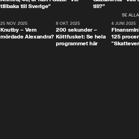
tillbaka till Sverige”
till?”
SE ALLA
3
25 NOV. 2025
31:05
8 OKT. 2025
4:29
4 JUNI 2025
Knutby – Vem
200 sekunder –
Finansmin
mördade Alexandra?
Köttfusket: Se hela
125 procent
programmet här
"Skattever
viktig uppg