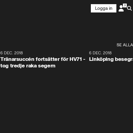
Logga in
SE ALLA
6
6 DEC. 2018
0:50
6 DEC. 2018
Tränarsuccén fortsätter för HV71 -
Linköping besegr
tog tredje raka segern