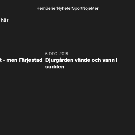
Hem
Serier
Nyheter
Sport
Nöje
Mer
Livsstil
 här
0:35
6 DEC. 2018
0:5
t - men Färjestad
Djurgården vände och vann i
sudden