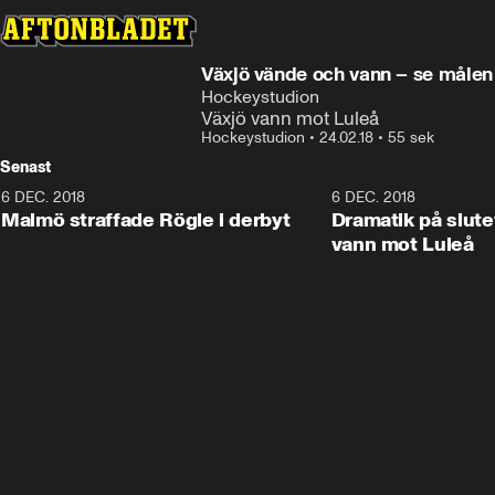
Växjö vände och vann – se målen
Hockeystudion
Växjö vann mot Luleå
Hockeystudion
•
24.02.18
•
55 sek
Senast
6 DEC. 2018
0:50
6 DEC. 2018
Malmö straffade Rögle i derbyt
Dramatik på slute
vann mot Luleå