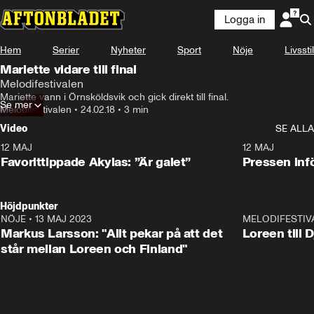
Logga in
Hem
Serier
Nyheter
Sport
Nöje
Livsstil
Mariette vidare till final
Melodifestivalen
Mariette vann i Örnsköldsvik och gick direkt till final.
Se mer
Melodifestivalen
•
24.02.18
•
3 min
Video
SE ALLA
12 MAJ
1:04
12 MAJ
Favorittippade Akylas: ”Är galet”
Pressen infö
Höjdpunkter
NÖJE
•
13 MAJ 2023
18:32
MELODIFESTIV
Markus Larsson: "Allt pekar på att det
Loreen till 
står mellan Loreen och Finland"