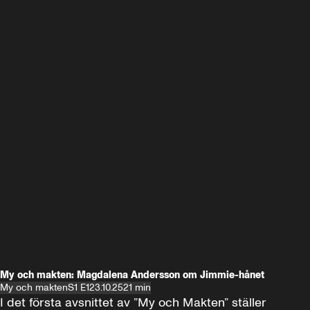
My och makten: Magdalena Andersson om Jimmie-hånet
My och makten
S1 E1
23.10.25
21 min
I det första avsnittet av ”My och Makten” ställer 