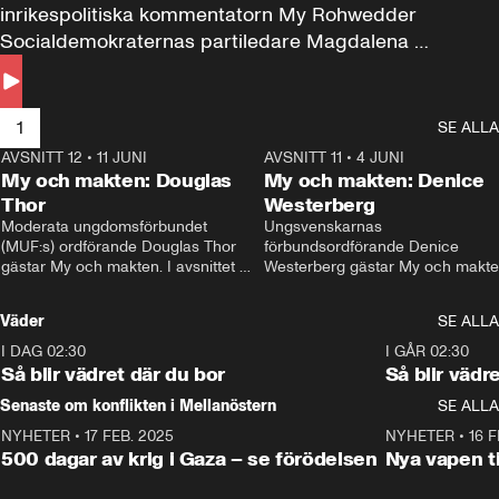
inrikespolitiska kommentatorn My Rohwedder 
Socialdemokraternas partiledare Magdalena 
Andersson till svars.
1
SE ALLA
AVSNITT 12
•
11 JUNI
26:27
AVSNITT 11
•
4 JUNI
2
My och makten: Douglas
My och makten: Denice
Thor
Westerberg
Moderata ungdomsförbundet 
Ungsvenskarnas 
(MUF:s) ordförande Douglas Thor 
förbundsordförande Denice 
gästar My och makten. I avsnittet 
Westerberg gästar My och makten.
diskuteras tonårsutvisningarna och 
avsnittet diskuteras migrationsfrå
hur Moderaterna ska locka väljare till 
och hur SD ska locka kvinnliga 
Väder
SE ALLA
valet i höst. 
väljare. 
I DAG 02:30
1:06
I GÅR 02:30
Så blir vädret där du bor
Så blir vädr
Senaste om konflikten i Mellanöstern
SE ALLA
NYHETER
•
17 FEB. 2025
0:45
NYHETER
•
16 F
500 dagar av krig i Gaza – se förödelsen
Nya vapen ti