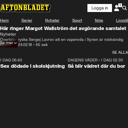
Logga in
Hem
Serier
Nyheter
Sport
Nöje
Livsstil
Här ringer Margot Wallström det avgörande samtalet
Nyheter
Övertalar ryska Sergej Lavrov att en vapenvila i Syrien är nödvändig
Se mer
Nyheter
•
24.02.18
•
65 sek
SE ALLA
I DAG 06:40
0:47
DAGENS VÄDER
•
I DAG 02:30
Sex dödade i skolskjutning
Så blir vädret där du bor