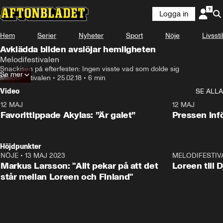
Logga in
Hem
Serier
Nyheter
Sport
Nöje
Livsstil
Avklädda bilden avslöjar hemligheten
Melodifestivalen
Snackisen på efterfesten: Ingen visste vad som dolde sig
Se mer
Melodifestivalen
•
25.02.18
•
6 min
Video
SE ALLA
12 MAJ
1:04
12 MAJ
Favorittippade Akylas: ”Är galet”
Pressen infö
Höjdpunkter
NÖJE
•
13 MAJ 2023
18:32
MELODIFESTIV
Markus Larsson: "Allt pekar på att det
Loreen till 
står mellan Loreen och Finland"