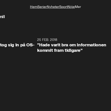
Hem
Serier
Nyheter
Sport
Nöje
Mer
Livsstil
mil
0:34
25 FEB. 2018
2:1
tog sig in på OS-
”Hade varit bra om informationen
kommit fram tidigare”