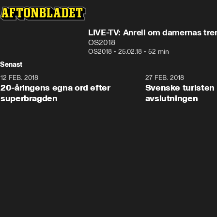
LIVE-TV: Anrell om damernas tre
OS2018
OS2018
•
25.02.18
•
52 min
Senast
12 FEB. 2018
2:00
27 FEB. 2018
20-åringens egna ord efter
Svenske turisten 
superbragden
avslutningen