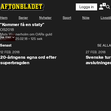
Logga in
Hem
Serier
Nyheter
Sport
Nöje
Livsstil
"Kommer få en staty"
OS2018
Mats Wennerholm om OARs guld
Se mer
OS2018
•
25.02.18
•
125 sek
Senast
SE ALLA
12 FEB. 2018
2:00
27 FEB. 2018
20-åringens egna ord efter
Svenske turi
superbragden
avslutninge