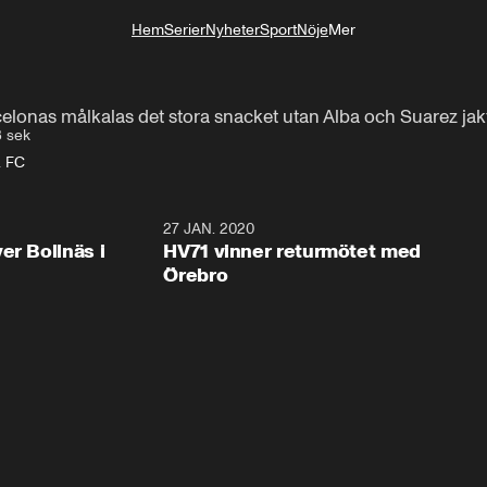
Hem
Serier
Nyheter
Sport
Nöje
Mer
Livsstil
celonas målkalas det stora snacket utan Alba och Suarez jakt
3 sek
a FC
2:28
27 JAN. 2020
er Bollnäs i
HV71 vinner returmötet med
Örebro