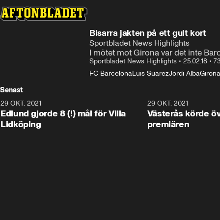
Bisarra jakten på ett gult kort
Sportbladet News Highlights
I mötet mot Girona var det inte Bar
Sportbladet News Highlights
•
25.02.18
•
7
FC Barcelona
Luis Suarez
Jordi Alba
Giron
Senast
29 OKT. 2021
4:11
29 OKT. 2021
Edlund gjorde 8 (!) mål för Villa
Västerås körde öv
Lidköping
premiären