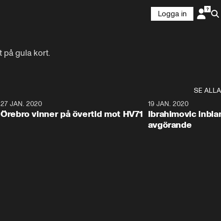
Logga in
 på gula kort.
SE ALLA
27 JAN. 2020
19 JAN. 2020
Örebro vinner på övertid mot HV71
Ibrahimovic inbla
avgörande