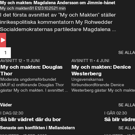
My och makten: Magdalena Andersson om Jimmie-hånet
My och makten
S1 E1
23.10.25
21 min
I det första avsnittet av ”My och Makten” ställer 
inrikespolitiska kommentatorn My Rohwedder 
Socialdemokraternas partiledare Magdalena 
Andersson till svars.
1
SE ALLA
AVSNITT 12
•
11 JUNI
26:27
AVSNITT 11
•
4 JUNI
2
My och makten: Douglas
My och makten: Denice
Thor
Westerberg
Moderata ungdomsförbundet 
Ungsvenskarnas 
(MUF:s) ordförande Douglas Thor 
förbundsordförande Denice 
gästar My och makten. I avsnittet 
Westerberg gästar My och makten.
diskuteras tonårsutvisningarna och 
avsnittet diskuteras migrationsfrå
hur Moderaterna ska locka väljare till 
och hur SD ska locka kvinnliga 
Väder
SE ALLA
valet i höst. 
väljare. 
I DAG 02:30
1:06
I GÅR 02:30
Så blir vädret där du bor
Så blir vädr
Senaste om konflikten i Mellanöstern
SE ALLA