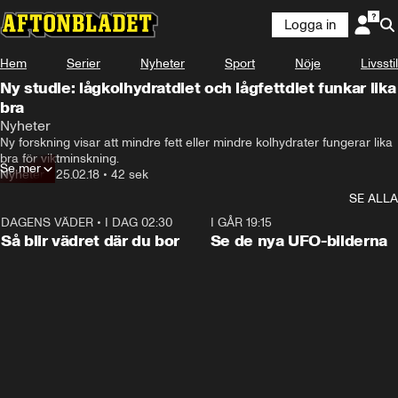
Logga in
Hem
Serier
Nyheter
Sport
Nöje
Livsstil
Ny studie: lågkolhydratdiet och lågfettdiet funkar lika
bra
Nyheter
Ny forskning visar att mindre fett eller mindre kolhydrater fungerar lika 
bra för viktminskning.
Se mer
Nyheter
•
25.02.18
•
42 sek
SE ALLA
DAGENS VÄDER
•
I DAG 02:30
1:06
I GÅR 19:15
Så blir vädret där du bor
Se de nya UFO-bilderna