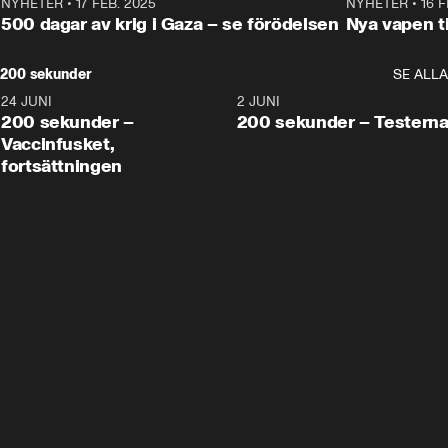
NYHETER
•
17 FEB. 2025
0:45
NYHETER
•
16 F
500 dagar av krig i Gaza – se förödelsen
Nya vapen ti
200 sekunder
SE ALLA
24 JUNI
5:00
2 JUNI
200 sekunder –
200 sekunder – Testern
Vaccinfusket,
fortsättningen