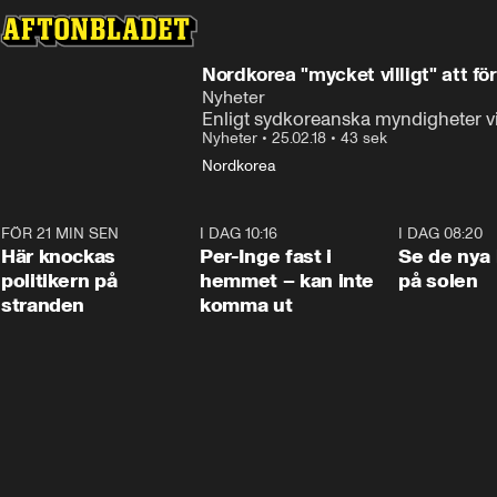
Nordkorea "mycket villigt" att 
Nyheter
Enligt sydkoreanska myndigheter v
Nyheter
•
25.02.18
•
43 sek
Nordkorea
FÖR 21 MIN SEN
0:45
I DAG 10:16
1:26
I DAG 08:20
Här knockas
Per-Inge fast i
Se de nya 
politikern på
hemmet – kan inte
på solen
stranden
komma ut