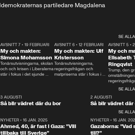
aldemokraternas partiledare Magdalena 
SE ALLA
7
AVSNITT 7
•
19 FEBRUARI
24:30
AVSNITT 6
•
12 FEBRUARI
27:30
AVSNITT 5
•
My och makten:
My och makten: Ulf
My och ma
Simona Mohamsson
Kristersson
Elisabeth
 
Tonårsutvisningarna, skolan 
Tonårsutvisningarna, 
Ringqvist
och och krisen i Liberalerna 
regeringsfrågan och 
Trump, den gr
står i fokus i det sjunde 
matpriserna står i fokus i 
omställningen
avsnittet av ”My och 
det sjätte avsnittet av ”My 
regeringsfråga
makten”. Se när 
och makten”. Se när 
centrum i det 
SE ALLA
Aftonbladets inrikespolitiska 
Aftonbladets inrikespolitiska 
avsnittet av ”
kommentator My 
kommentator My 
6
3 AUGUSTI
1:06
2 AUGUSTI
Makten”. Se nä
Rohwedder ställer 
Rohwedder ställer 
Så blir vädret där du bor
Så blir vädret där
Aftonbladets in
utbildnings- och 
statsminister Ulf Kristersson 
kommentator 
SE ALLA
integrationsminister Simona 
till svars.
Rohwedder stäl
Mohamsson till svars.
Centerpartiets
2
NYHETER
•
16 JAN. 2025
1:01
NYHETER
•
16 JAN. 20
Thand Ring till
Ahmed, 40, är fast i Gaza: ”Vill
Gazaborna: ”Vad s
tillbaka till Sverige”
till?”