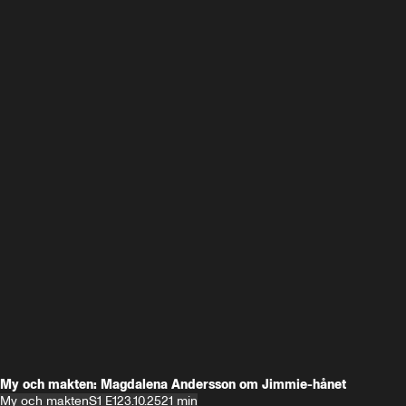
My och makten: Magdalena Andersson om Jimmie-hånet
My och makten
S1 E1
23.10.25
21 min