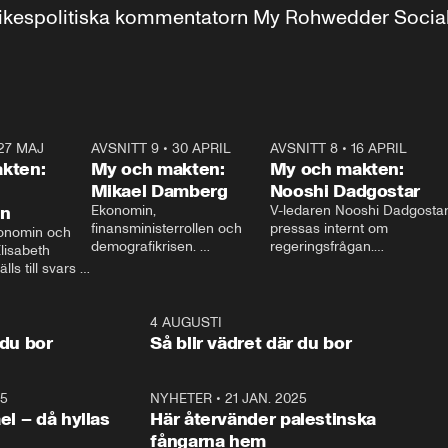
r inrikespolitiska kommentatorn My Rohwedder Soci
27 MAJ
3:51
AVSNITT 9
•
30 APRIL
24:00
AVSNITT 8
•
16 APRIL
25:1
kten:
My och makten:
My och makten:
Mikael Damberg
Nooshi Dadgostar
on
Ekonomin, 
V-ledaren Nooshi Dadgostar
finansministerrollen och 
pressas internt om 
onomin och 
demografikrisen. 
regeringsfrågan.

lisabeth 
Oppositionen ställs till svars 
I Aftonbladets 
ls till svars 
när Socialdemokraternas 
partiledarutfrågning ”My 
stern gästar 
Mikael Damberg gästar My 
och Makten” sätter hon ner 
My och Makten. 
och Makten. 
foten mot kritikerna:

1:06
4 AUGUSTI
1:0
– Vi ställer upp i val. Ska vi 
 du bor
Så blir vädret där du bor
vara med så sitter vi förstås 
25
1:22
NYHETER
•
21 JAN. 2025
0:5
ael – då hyllas
Här återvänder palestinska
fångarna hem