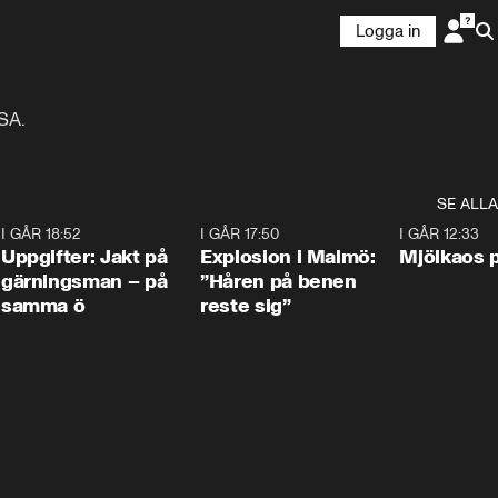
Logga in
SA.
SE ALLA
5
I GÅR 18:52
0:33
I GÅR 17:50
1:10
I GÅR 12:33
Uppgifter: Jakt på
Explosion i Malmö:
Mjölkaos p
gärningsman – på
”Håren på benen
samma ö
reste sig”