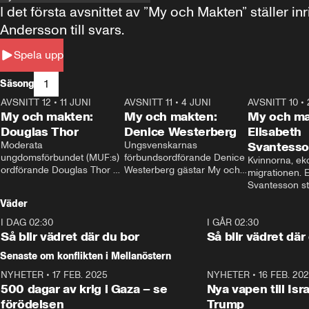
I det första avsnittet av ”My och Makten” ställe
Andersson till svars.
Spela upp
1
Säsong
AVSNITT 12
•
11 JUNI
26:27
AVSNITT 11
•
4 JUNI
23:40
AVSNITT 10
•
My och makten:
My och makten:
My och ma
Douglas Thor
Denice Westerberg
Elisabeth
Moderata 
Ungsvenskarnas 
Svantess
ungdomsförbundet (MUF:s) 
förbundsordförande Denice 
Kvinnorna, ek
ordförande Douglas Thor 
Westerberg gästar My och 
migrationen. E
gästar My och makten. I 
makten. I avsnittet 
Svantesson stäl
avsnittet diskuteras 
diskuteras migrationsfrågan 
när finansmini
Väder
tonårsutvisningarna och hur 
och hur SD ska locka 
Moderaterna ska locka 
kvinnliga väljare. 
I DAG 02:30
1:06
I GÅR 02:30
väljare till valet i höst. 
Så blir vädret där du bor
Så blir vädret där
Senaste om konflikten i Mellanöstern
NYHETER
•
17 FEB. 2025
0:45
NYHETER
•
16 FEB. 20
500 dagar av krig i Gaza – se
Nya vapen till Isr
förödelsen
Trump