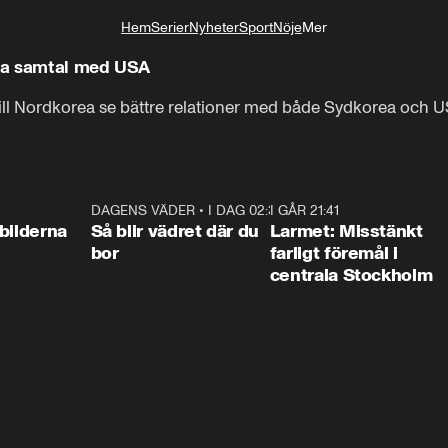
Hem
Serier
Nyheter
Sport
Nöje
Mer
Livsstil
föra samtal med USA
ill Nordkorea se bättre relationer med både Sydkorea och U
0:31
DAGENS VÄDER
•
I DAG 02:30
1:06
I GÅR 21:41
0:3
bilderna
Så blir vädret där du
Larmet: Misstänkt
bor
farligt föremål i
centrala Stockholm