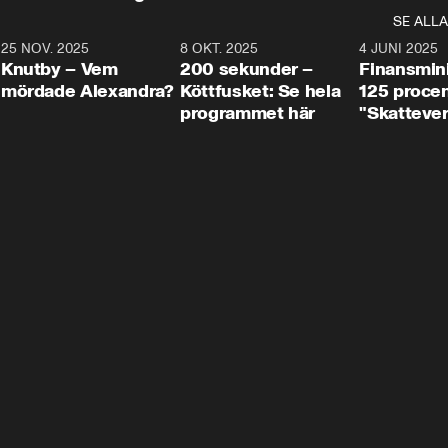
SE ALLA
3
25 NOV. 2025
31:05
8 OKT. 2025
4:29
4 JUNI 2025
Knutby – Vem
200 sekunder –
Finansmin
mördade Alexandra?
Köttfusket: Se hela
125 procent
programmet här
"Skattever
viktig uppg