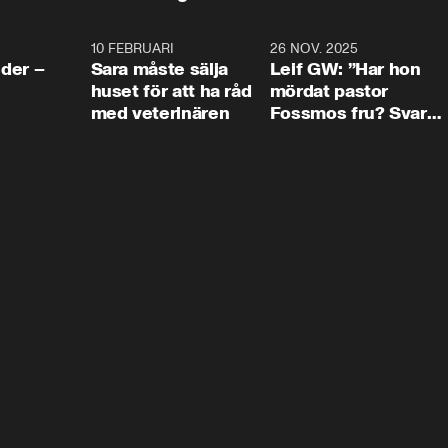
4:24
10 FEBRUARI
4:13
26 NOV. 2025
8:1
der –
Sara måste sälja
Leif GW: ”Har hon
huset för att ha råd
mördat pastor
med veterinären
Fossmos fru? Svar
nej.”