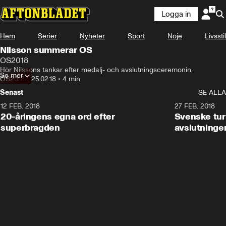
Logga in
Hem
Serier
Nyheter
Sport
Nöje
Livsstil
Nilsson summerar OS
OS2018
Hör Nilssons tankar efter medalj- och avslutningsceremonin.
Se mer
OS2018
•
25.02.18
•
4 min
Senast
SE ALLA
12 FEB. 2018
2:00
27 FEB. 2018
20-åringens egna ord efter
Svenske turi
superbragden
avslutninge