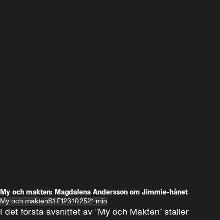
My och makten: Magdalena Andersson om Jimmie-hånet
My och makten
S1 E1
23.10.25
21 min
I det första avsnittet av ”My och Makten” ställer 