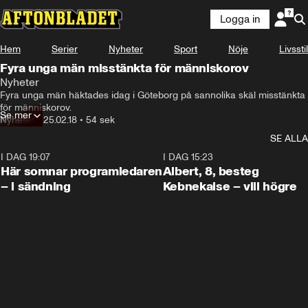
Logga in
Hem
Serier
Nyheter
Sport
Nöje
Livsstil
Fyra unga män misstänkta för människorov
Nyheter
Fyra unga män häktades idag i Göteborg på sannolika skäl misstänkta 
för människorov.
Se mer
Nyheter
•
25.02.18
•
54 sek
SE ALLA
I DAG 19:07
0:45
I DAG 15:23
Här somnar programledaren
Albert, 8, besteg
– i sändning
Kebnekaise – vill högre