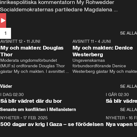
inrikespolitiska kommentatorn My Rohwedder 
Socialdemokraternas partiledare Magdalena 
Andersson till svars.
1
SE ALLA
AVSNITT 12
•
11 JUNI
26:27
AVSNITT 11
•
4 JUNI
2
My och makten: Douglas
My och makten: Denice
Thor
Westerberg
Moderata ungdomsförbundet 
Ungsvenskarnas 
(MUF:s) ordförande Douglas Thor 
förbundsordförande Denice 
gästar My och makten. I avsnittet 
Westerberg gästar My och makten.
diskuteras tonårsutvisningarna och 
avsnittet diskuteras migrationsfrå
hur Moderaterna ska locka väljare till 
och hur SD ska locka kvinnliga 
Väder
SE ALLA
valet i höst. 
väljare. 
I DAG 02:30
1:06
I GÅR 02:30
Så blir vädret där du bor
Så blir vädr
Senaste om konflikten i Mellanöstern
SE ALLA
NYHETER
•
17 FEB. 2025
0:45
NYHETER
•
16 F
500 dagar av krig i Gaza – se förödelsen
Nya vapen ti