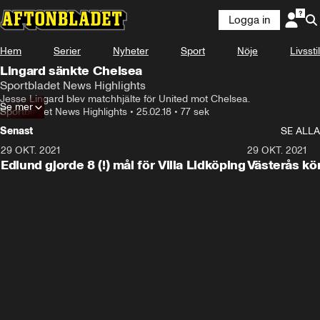
Logga in
Hem
Serier
Nyheter
Sport
Nöje
Livsstil
Lingard sänkte Chelsea
Sportbladet News Highlights
Jesse Lingard blev matchhjälte för United mot Chelsea.
Se mer
Sportbladet News Highlights
•
25.02.18
•
77 sek
Senast
SE ALLA
29 OKT. 2021
4:11
29 OKT. 2021
Edlund gjorde 8 (!) mål för Villa Lidköping
Västerås kö